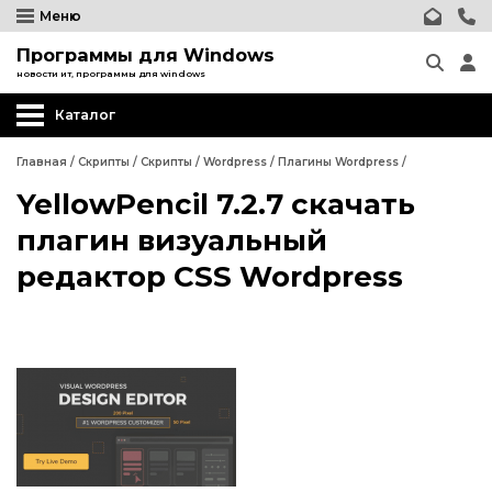
Меню
Программы для Windows
новости ит, программы для windows
Каталог
Главная
/
Скрипты
/
Скрипты
/
Wordpress
/
Плагины Wordpress
/
YellowPencil 7.2.7 скачать
Wordpress
плагин визуальный
Релизы CMS Wordpress
редактор CSS Wordpress
Плагины Wordpress
Шаблоны Wordpress
Wordpress
Joomla
Релизы CMS Wordpress
phpBB форум
Плагины Wordpress
Другие CMS
Шаблоны Wordpress
Web-Мастеру