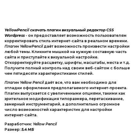
Joomla
Другие шаблоны
phpBB форум
Другие CMS
YellowPencil скачать плагин визуальный редактор CSS
Wordpress
- он предоставляет возможность пользователям
Web-Мастеру
корректировать стиль интернет-сайта в реальном времени.
Плагин YellowPencil
даёт возможность произвести настройки
Другие шаблоны
любой темы. Кликните мышкой на нужную составную часть
сайта и приступайте к визуальной настройке.
Откорректируйте расцветку, шрифты, масштабы, места и т.д.
Получите полный контроль над своим веб-сайтом с больше
чем пятидесяти характеристиками стилей.
Плагин Yellow Pencil
даёт все, что вам необходимо для
отладки оформления предполагаемого интернет-проекта.
Плагин выпускается с увеличенными опциями, такими как
зрительное модификация типоразмера, перетаскивание,
замерный инструментарий, а дополнительно огромное
число возможностей характеристик для настройки
интернет-сайта.
Разработчик:
Yellow Pencil
Размер:
5.4 МБ