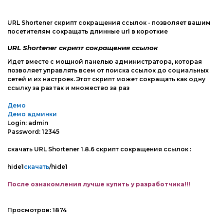
Web-Мастеру
Другие шаблоны
URL Shortener скрипт сокращения ссылок - позволяет вашим
посетителям сокращать длинные url в короткие
URL Shortener скрипт сокращения ссылок
Идет вместе с мощной панелью администратора, которая
позволяет управлять всем от поиска ссылок до социальных
сетей и их настроек. Этот скрипт может сокращать как одну
ссылку за раз так и множество за раз
Демо
Демо админки
Login: admin
Password: 12345
скачать URL Shortener 1.8.6 скрипт сокращения ссылок :
hide1
скачать
/hide1
После ознакомления лучше купить у разработчика!!!
Просмотров:
1874