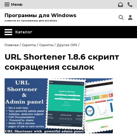
Меню
Программы для Windows
новости ит, программы для windows
Каталог
Главная
/
Скрипты
/
Скрипты
/
Другие CMS
/
URL Shortener 1.8.6 скрипт
Wordpress
сокращения ссылок
Joomla
phpBB форум
Другие CMS
Wordpress
Web-Мастеру
Joomla
Другие шаблоны
phpBB форум
Другие CMS