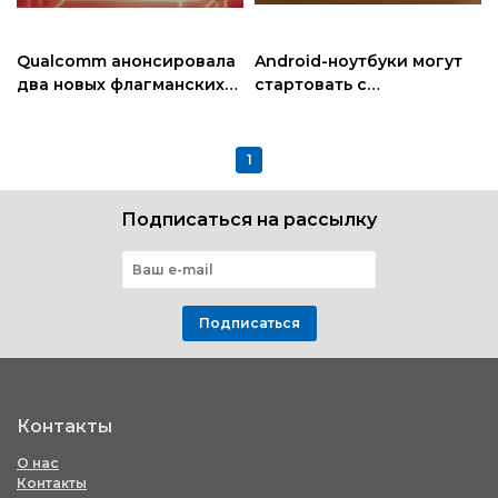
Qualcomm анонсировала
Android-ноутбуки могут
два новых флагманских
стартовать с
чипа Snapdragon
устаревшими
процессорами
Snapdragon X
1
Подписаться на рассылку
Подписаться
Контакты
О нас
Контакты