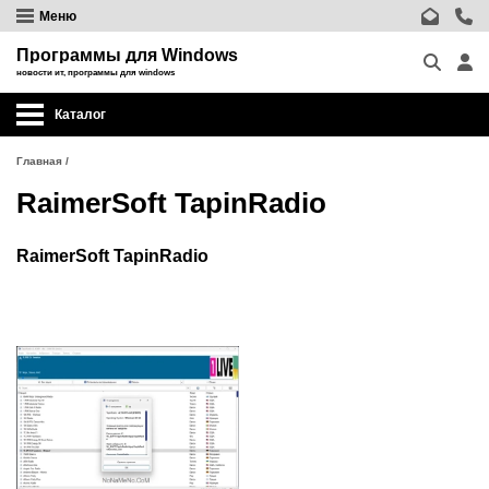
Меню
Программы для Windows
новости ит, программы для windows
Каталог
Главная
/
RaimerSoft TapinRadio
RaimerSoft TapinRadio