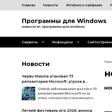
Главная
Новости
Windows и лайфхаки
Программы для Windows
новости ит, программы для windows
Сервисы
Инфокурсы
Сайтостроен
Новости
Глав
н
Червь Miasma атаковал 73
репозитория Microsoft: угроза в
цепочке поставок ПО
но
GitHub
заблокировал
доступ
к
73
репозиториям
Microsoft
из‑за
атаки
самораспространяющегося
червя
Miasma.
Под
удар
попали
важные
проекты
в
четырёх
организациях
Летний фестиваль игр 2026: анонсы
на
платформе:
Azure,
Azure‑Samples,