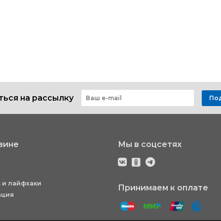
ься на рассылку
По
зине
Мы в соцсетях
 и лайфхаки
Принимаем к оплате
ация