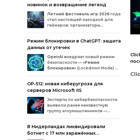
новинок и возвращение легенд
Microsoft
и
MicrosoftDocs.
Среди
заражённых
— компоненты
облачной
Летний
фестиваль
игр
2026
года
платформы
Azure,
демо‑проекты
для
ИИ,
стал
настоящей
находкой
для
документация
и
библиотеки
экосистемы
геймеров:
организаторы
Durable
Task,
которыми
пользуются
тысячи
представили
трейлеры
новых
разработчиков.
проектов
и
поделились
новостями
о
Режим блокировки в ChatGPT: защита
долгожданных
релизах.
Зрители
увидели
данных от утечек
анонсы
продолжения
культовых
серий
и
совершенно
новых
игр
от
именитых
Cli
OpenAI
внедряет
новый
режим
разработчиков.
пос
безопасности
— «
Режим
Ази
блокировки
»
(Lockdown
Mode)
—
для
пользователей
ChatGPT
.
Cli
Функция
предназначена
для
снижения
OP‑512: новая киберугроза для
риска
утечки
конфиденциальной
пос
серверов Microsoft IIS
информации
из‑за
атак
с
внедрением
вредоносных
запросов
(prompt
injection).
Юж
Нед
Эксперты
по
кибербезопасности
Разберёмся,
кому
и
как
пригодится
эта
кибе
выявили
ранее
неизвестную
опция.
изве
группу
злоумышленников
—
раз
OP‑512
.
Хакеры
атакуют
серверы
кам
Microsoft
Internet
Information
Services
(IIS)
и
В Нидерландах ликвидировали
евро
внедряют
специально
разработанную
ряда
ботнет с 17 млн заражённых
веб‑оболочную
инфраструктуру.
Южн
устройств