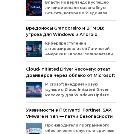
Власти
Нидерландов
успешно
инн
ликвидировали
масштабную
рас
бот‑сеть,
которая
объединяла
пос
миллионы
заражённых
гаджетов
форм
— от
компьютеров
и
смартфонов
до
Clic
Вредоносы Grandoreiro и BTMOB:
планшетов
и
устройств
интернета
вещей
про
угроза для Windows и Android
(IoT).
Эти
устройства
злоумышленники
года
использовали
для
проведения
кибератак.
Киберпреступники
активизировались в Латинской
Америке и Европе: пользователи
Windows
и
Android
сталкиваются
с новыми кампаниями по
Cloud‑Initiated Driver Recovery: откат
распространению банковских троянов. По
драйверов через облако от Microsoft
данным исследователей из WatchGuard и
ESET, вредонос
Grandoreiro
атакует
Microsoft внедряет новую
компьютеры, а
BTMOB
— смартфоны.
функцию
Cloud‑Initiated Driver
Recovery для Windows Update
—
она позволит автоматически
откатывать проблемные драйверы через
Уязвимости в ПО: Ivanti, Fortinet, SAP,
облако. Теперь, если обновление вызывает
VMware и n8n — патчи безопасности
сбои в работе устройств или получает
низкую оценку качества, компания сможет
Производители программного
удалённо заменить драйвер без участия
обеспечения выпустили срочные
пользователя и производителя