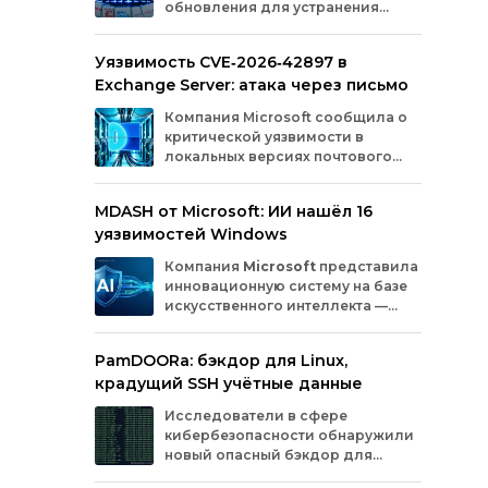
обновления для устранения
оборудования.
критических уязвимостей. Эти
бреши могли позволить злоумышленникам
Уязвимость CVE‑2026‑42897 в
обойти защиту, получить доступ к данным
Exchange Server: атака через письмо
или выполнить произвольный код.
Разберём подробно, какие проблемы
Компания
Microsoft
сообщила
о
были найдены и как их устранили.
критической
уязвимости
в
локальных
версиях
почтового
сервера
Exchange
Server
.
Проблема
с
идентификатором
MDASH от Microsoft: ИИ нашёл 16
CVE‑2026‑42897
(оценка
по
шкале
CVSS
—
уязвимостей Windows
8,1
балла)
уже
используется
злоумышленниками
для
атак
в
реальных
Компания
Microsoft
представила
условиях.
инновационную
систему
на
базе
искусственного
интеллекта
—
MDASH
(Multi‑model
Agentic
Scanning
Harness).
Инструмент
создан
для
PamDOORa: бэкдор для Linux,
масштабного
поиска
и
устранения
крадущий SSH учётные данные
уязвимостей
в
программном
обеспечении.
Сейчас
система
проходит
тестирование
в
Исследователи в сфере
рамках
ограниченного
закрытого
доступа
у
кибербезопасности обнаружили
ряда
клиентов.
новый опасный бэкдор для
Linux‑систем под названием