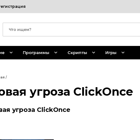
Регистрация
ие
Программы
Скрипты
Игры
ная
/
овая угроза ClickOnce
вая угроза ClickOnce