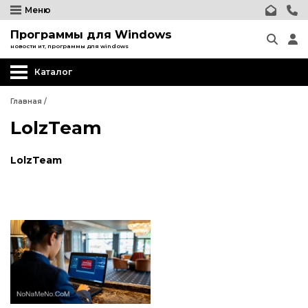
Меню
Программы для Windows
новости ит, программы для windows
Каталог
Главная
/
LolzTeam
LolzTeam