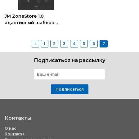
JM ZoneStore 1.0
адаптивный шаблон
интернет магазина
Joomla
«
1
2
3
4
5
6
7
Подписаться на рассылку
Подписаться
Контакты
О нас
Контакты