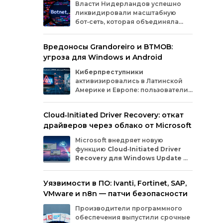
сфе
Власти
Нидерландов
успешно
ликвидировали
масштабную
бот‑сеть,
которая
объединяла
миллионы
заражённых
гаджетов
— от
компьютеров
и
смартфонов
до
Вредоносы Grandoreiro и BTMOB:
планшетов
и
устройств
интернета
вещей
угроза для Windows и Android
(IoT).
Эти
устройства
злоумышленники
использовали
для
проведения
кибератак.
Киберпреступники
активизировались в Латинской
Америке и Европе: пользователи
Windows
и
Android
сталкиваются
с новыми кампаниями по
Cloud‑Initiated Driver Recovery: откат
распространению банковских троянов. По
драйверов через облако от Microsoft
данным исследователей из WatchGuard и
ESET, вредонос
Grandoreiro
атакует
Microsoft внедряет новую
компьютеры, а
BTMOB
— смартфоны.
функцию
Cloud‑Initiated Driver
Recovery для Windows Update
—
она позволит автоматически
откатывать проблемные драйверы через
Уязвимости в ПО: Ivanti, Fortinet, SAP,
облако. Теперь, если обновление вызывает
VMware и n8n — патчи безопасности
сбои в работе устройств или получает
низкую оценку качества, компания сможет
Производители программного
удалённо заменить драйвер без участия
обеспечения выпустили срочные
пользователя и производителя