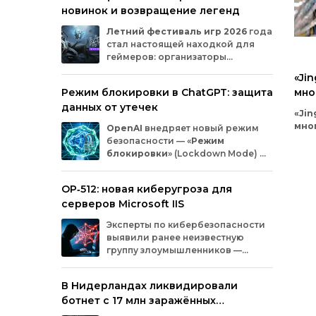
новинок и возвращение легенд
Microsoft
и
MicrosoftDocs.
Среди
заражённых
— компоненты
облачной
Летний
фестиваль
игр
2026
года
платформы
Azure,
демо‑проекты
для
ИИ,
стал
настоящей
находкой
для
документация
и
библиотеки
экосистемы
геймеров:
организаторы
Durable
Task,
которыми
пользуются
тысячи
представили
трейлеры
новых
разработчиков.
«Jin
проектов
и
поделились
новостями
о
Режим блокировки в ChatGPT: защита
мно
долгожданных
релизах.
Зрители
увидели
данных от утечек
обл
анонсы
продолжения
культовых
серий
и
«Jin
совершенно
новых
игр
от
именитых
мош
мно
OpenAI
внедряет
новый
режим
разработчиков.
обл
безопасности
— «
Режим
схе
Эксп
блокировки
»
(Lockdown
Mode)
—
инф
для
пользователей
ChatGPT
.
без
Функция
предназначена
для
снижения
OP‑512: новая киберугроза для
мех
риска
утечки
конфиденциальной
фун
серверов Microsoft IIS
информации
из‑за
атак
с
внедрением
кри
вредоносных
запросов
(prompt
injection).
Эксперты
по
кибербезопасности
назв
Разберёмся,
кому
и
как
пригодится
эта
выявили
ранее
неизвестную
кот
опция.
группу
злоумышленников
—
на к
OP‑512
.
Хакеры
атакуют
серверы
пос
Microsoft
Internet
Information
Services
(IIS)
и
под
В Нидерландах ликвидировали
внедряют
специально
разработанную
про
ботнет с 17 млн заражённых
веб‑оболочную
инфраструктуру.
сети
устройств