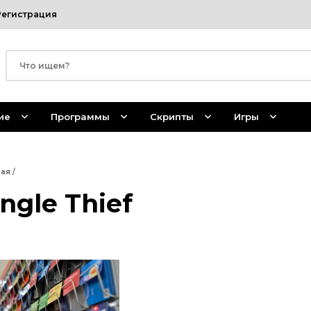
Регистрация
ие
Программы
Скрипты
Игры
ная
/
ingle Thief