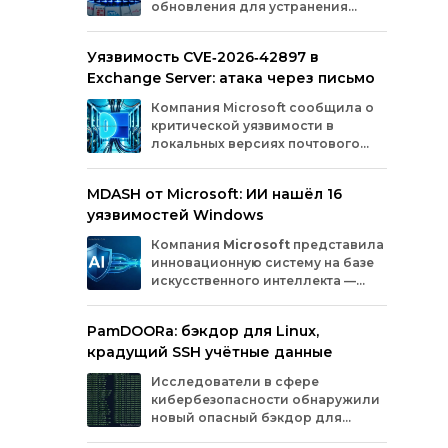
обновления для устранения
оборудования.
критических уязвимостей. Эти
бреши могли позволить злоумышленникам
Уязвимость CVE‑2026‑42897 в
обойти защиту, получить доступ к данным
Exchange Server: атака через письмо
или выполнить произвольный код.
Разберём подробно, какие проблемы
Компания
Microsoft
сообщила
о
были найдены и как их устранили.
критической
уязвимости
в
локальных
версиях
почтового
сервера
Exchange
Server
.
Проблема
с
идентификатором
MDASH от Microsoft: ИИ нашёл 16
CVE‑2026‑42897
(оценка
по
шкале
CVSS
—
уязвимостей Windows
8,1
балла)
уже
используется
злоумышленниками
для
атак
в
реальных
Компания
Microsoft
представила
условиях.
инновационную
систему
на
базе
искусственного
интеллекта
—
MDASH
(Multi‑model
Agentic
Scanning
Harness).
Инструмент
создан
для
PamDOORa: бэкдор для Linux,
масштабного
поиска
и
устранения
крадущий SSH учётные данные
уязвимостей
в
программном
обеспечении.
Сейчас
система
проходит
тестирование
в
Исследователи в сфере
рамках
ограниченного
закрытого
доступа
у
кибербезопасности обнаружили
ряда
клиентов.
новый опасный бэкдор для
Linux‑систем под названием