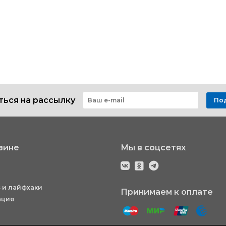
ься на рассылку
По
зине
Мы в соцсетях
 и лайфхаки
Принимаем к оплате
ация