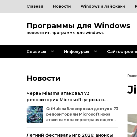
Главная
Новости
Windows и лайфхаки
Программы для Windows
новости ит, программы для windows
Сервисы
Инфокурсы
Сайтостроен
Новости
Глав
J
Червь Miasma атаковал 73
репозитория Microsoft: угроза в
цепочке поставок ПО
GitHub
заблокировал
доступ
к
73
репозиториям
Microsoft
из‑за
атаки
самораспространяющегося
червя
Miasma.
Под
удар
попали
важные
проекты
в
четырёх
организациях
Летний фестиваль игр 2026: анонсы
на
платформе:
Azure,
Azure‑Samples,