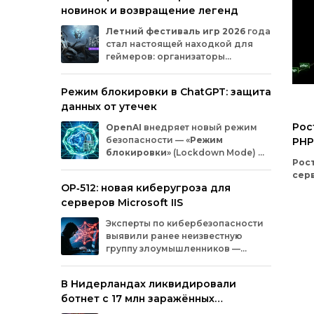
новинок и возвращение легенд
Microsoft
и
MicrosoftDocs.
Среди
заражённых
— компоненты
облачной
Летний
фестиваль
игр
2026
года
платформы
Azure,
демо‑проекты
для
ИИ,
стал
настоящей
находкой
для
документация
и
библиотеки
экосистемы
геймеров:
организаторы
Durable
Task,
которыми
пользуются
тысячи
представили
трейлеры
новых
разработчиков.
проектов
и
поделились
новостями
о
Режим блокировки в ChatGPT: защита
долгожданных
релизах.
Зрители
увидели
данных от утечек
анонсы
продолжения
культовых
серий
и
совершенно
новых
игр
от
именитых
Рос
OpenAI
внедряет
новый
режим
разработчиков.
безопасности
— «
Режим
PHP
блокировки
»
(Lockdown
Mode)
—
гад
Рост
для
пользователей
ChatGPT
.
экс
сер
Функция
предназначена
для
снижения
OP‑512: новая киберугроза для
бес
риска
утечки
конфиденциальной
Спе
серверов Microsoft IIS
информации
из‑за
атак
с
внедрением
инф
вредоносных
запросов
(prompt
injection).
Эксперты
по
кибербезопасности
без
Разберёмся,
кому
и
как
пригодится
эта
выявили
ранее
неизвестную
зна
опция.
группу
злоумышленников
—
кол
OP‑512
.
Хакеры
атакуют
серверы
атак
Microsoft
Internet
Information
Services
(IIS)
и
гад
В Нидерландах ликвидировали
внедряют
специально
разработанную
сист
ботнет с 17 млн заражённых
веб‑оболочную
инфраструктуру.
при
устройств
ботн