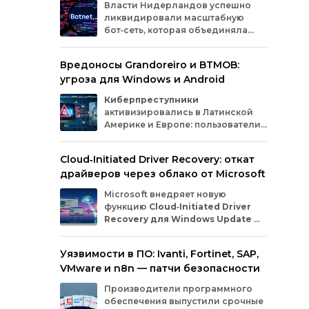
Власти
Нидерландов
успешно
Mozi
ликвидировали
масштабную
бот‑сеть,
которая
объединяла
миллионы
заражённых
гаджетов
— от
компьютеров
и
смартфонов
до
Вредоносы Grandoreiro и BTMOB:
планшетов
и
устройств
интернета
вещей
угроза для Windows и Android
(IoT).
Эти
устройства
злоумышленники
использовали
для
проведения
кибератак.
Киберпреступники
активизировались в Латинской
Америке и Европе: пользователи
Windows
и
Android
сталкиваются
с новыми кампаниями по
Cloud‑Initiated Driver Recovery: откат
распространению банковских троянов. По
драйверов через облако от Microsoft
данным исследователей из WatchGuard и
ESET, вредонос
Grandoreiro
атакует
Microsoft внедряет новую
компьютеры, а
BTMOB
— смартфоны.
функцию
Cloud‑Initiated Driver
Recovery для Windows Update
—
она позволит автоматически
откатывать проблемные драйверы через
Уязвимости в ПО: Ivanti, Fortinet, SAP,
облако. Теперь, если обновление вызывает
VMware и n8n — патчи безопасности
сбои в работе устройств или получает
низкую оценку качества, компания сможет
Производители программного
удалённо заменить драйвер без участия
обеспечения выпустили срочные
пользователя и производителя