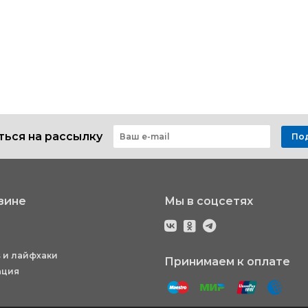
ься на рассылку
По
зине
Мы в соцсетях
 и лайфхаки
Принимаем к оплате
ация