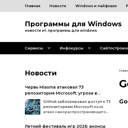
Главная
Новости
Windows и лайфхаки
Программы для Windows
новости ит, программы для windows
Сервисы
Инфокурсы
Сайтостроен
Новости
Глав
G
Червь Miasma атаковал 73
репозитория Microsoft: угроза в
цепочке поставок ПО
Go
GitHub
заблокировал
доступ
к
73
репозиториям
Microsoft
из‑за
атаки
самораспространяющегося
червя
Miasma.
Под
удар
попали
важные
проекты
в
четырёх
организациях
Летний фестиваль игр 2026: анонсы
на
платформе:
Azure,
Azure‑Samples,