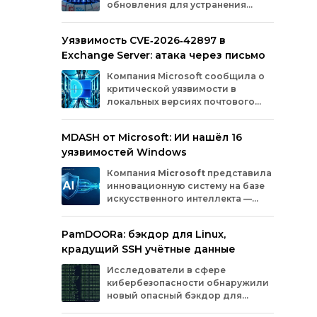
обновления для устранения
оборудования.
критических уязвимостей. Эти
бреши могли позволить злоумышленникам
Уязвимость CVE‑2026‑42897 в
обойти защиту, получить доступ к данным
Exchange Server: атака через письмо
или выполнить произвольный код.
Разберём подробно, какие проблемы
Компания
Microsoft
сообщила
о
были найдены и как их устранили.
критической
уязвимости
в
локальных
версиях
почтового
сервера
Exchange
Server
.
Проблема
с
идентификатором
MDASH от Microsoft: ИИ нашёл 16
CVE‑2026‑42897
(оценка
по
шкале
CVSS
—
уязвимостей Windows
8,1
балла)
уже
используется
злоумышленниками
для
атак
в
реальных
Компания
Microsoft
представила
условиях.
инновационную
систему
на
базе
искусственного
интеллекта
—
MDASH
(Multi‑model
Agentic
Scanning
Harness).
Инструмент
создан
для
PamDOORa: бэкдор для Linux,
масштабного
поиска
и
устранения
крадущий SSH учётные данные
уязвимостей
в
программном
обеспечении.
Сейчас
система
проходит
тестирование
в
Исследователи в сфере
рамках
ограниченного
закрытого
доступа
у
кибербезопасности обнаружили
ряда
клиентов.
новый опасный бэкдор для
Linux‑систем под названием