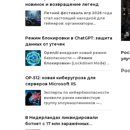
новинок и возвращение легенд
Microsoft
и
MicrosoftDocs.
Среди
заражённых
— компоненты
облачной
Летний
фестиваль
игр
2026
года
платформы
Azure,
демо‑проекты
для
ИИ,
стал
настоящей
находкой
для
документация
и
библиотеки
экосистемы
геймеров:
организаторы
Durable
Task,
которыми
пользуются
тысячи
представили
трейлеры
новых
разработчиков.
проектов
и
поделились
новостями
о
Режим блокировки в ChatGPT: защита
долгожданных
релизах.
Зрители
увидели
данных от утечек
анонсы
продолжения
культовых
серий
и
совершенно
новых
игр
от
именитых
Рос
OpenAI
внедряет
новый
режим
разработчиков.
безопасности
— «
Режим
улу
блокировки
»
(Lockdown
Mode)
—
тре
для
пользователей
ChatGPT
.
Ро
суд
Функция
предназначена
для
снижения
OP‑512: новая киберугроза для
риска
утечки
конфиденциальной
ул
серверов Microsoft IIS
информации
из‑за
атак
с
внедрением
вредоносных
запросов
(prompt
injection).
тр
Эксперты
по
кибербезопасности
Рос
Разберёмся,
кому
и
как
пригодится
эта
выявили
ранее
неизвестную
спе
опция.
су
группу
злоумышленников
—
исс
OP‑512
.
Хакеры
атакуют
серверы
инст
Microsoft
Internet
Information
Services
(IIS)
и
вне
В Нидерландах ликвидировали
внедряют
специально
разработанную
техн
ботнет с 17 млн заражённых
веб‑оболочную
инфраструктуру.
с п
устройств
поз