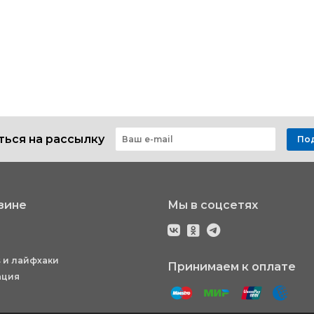
ься на рассылку
По
зине
Мы в соцсетях
 и лайфхаки
Принимаем к оплате
ация