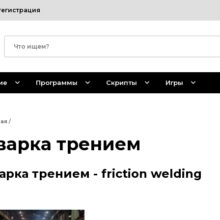
Регистрация
ие
Программы
Скрипты
Игры
ная
/
варка трением
арка трением - friction welding