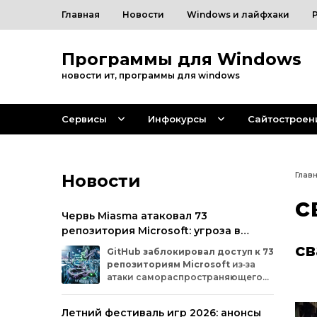
Главная
Новости
Windows и лайфхаки
Программы для Windows
новости ит, программы для windows
Сервисы
Инфокурсы
Сайтостроен
Новости
Глав
с
Червь Miasma атаковал 73
репозитория Microsoft: угроза в
цепочке поставок ПО
св
GitHub
заблокировал
доступ
к
73
репозиториям
Microsoft
из‑за
атаки
самораспространяющегося
червя
Miasma.
Под
удар
попали
важные
проекты
в
четырёх
организациях
Летний фестиваль игр 2026: анонсы
на
платформе:
Azure,
Azure‑Samples,