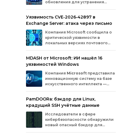
обновления для устранения
оборудования.
критических уязвимостей. Эти
бреши могли позволить злоумышленникам
Уязвимость CVE‑2026‑42897 в
обойти защиту, получить доступ к данным
Exchange Server: атака через письмо
или выполнить произвольный код.
Разберём подробно, какие проблемы
Компания
Microsoft
сообщила
о
были найдены и как их устранили.
критической
уязвимости
в
локальных
версиях
почтового
сервера
Exchange
Server
.
Проблема
с
идентификатором
MDASH от Microsoft: ИИ нашёл 16
CVE‑2026‑42897
(оценка
по
шкале
CVSS
—
уязвимостей Windows
8,1
балла)
уже
используется
злоумышленниками
для
атак
в
реальных
Компания
Microsoft
представила
условиях.
инновационную
систему
на
базе
искусственного
интеллекта
—
MDASH
(Multi‑model
Agentic
Scanning
Harness).
Инструмент
создан
для
PamDOORa: бэкдор для Linux,
масштабного
поиска
и
устранения
крадущий SSH учётные данные
уязвимостей
в
программном
обеспечении.
Сейчас
система
проходит
тестирование
в
Исследователи в сфере
рамках
ограниченного
закрытого
доступа
у
кибербезопасности обнаружили
ряда
клиентов.
новый опасный бэкдор для
Linux‑систем под названием