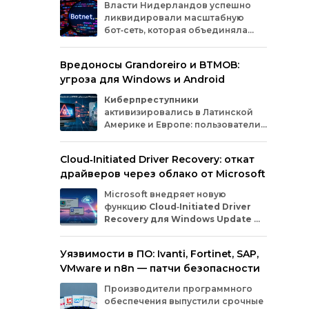
Власти
Нидерландов
успешно
изго
ликвидировали
масштабную
про
бот‑сеть,
которая
объединяла
кор
миллионы
заражённых
гаджетов
деф
— от
компьютеров
и
смартфонов
до
мето
Вредоносы Grandoreiro и BTMOB:
планшетов
и
устройств
интернета
вещей
угроза для Windows и Android
(IoT).
Эти
устройства
злоумышленники
использовали
для
проведения
кибератак.
Киберпреступники
активизировались в Латинской
Америке и Европе: пользователи
Windows
и
Android
сталкиваются
с новыми кампаниями по
Cloud‑Initiated Driver Recovery: откат
распространению банковских троянов. По
драйверов через облако от Microsoft
данным исследователей из WatchGuard и
ESET, вредонос
Grandoreiro
атакует
Microsoft внедряет новую
компьютеры, а
BTMOB
— смартфоны.
функцию
Cloud‑Initiated Driver
Recovery для Windows Update
—
она позволит автоматически
откатывать проблемные драйверы через
Уязвимости в ПО: Ivanti, Fortinet, SAP,
облако. Теперь, если обновление вызывает
VMware и n8n — патчи безопасности
сбои в работе устройств или получает
низкую оценку качества, компания сможет
Производители программного
удалённо заменить драйвер без участия
обеспечения выпустили срочные
пользователя и производителя