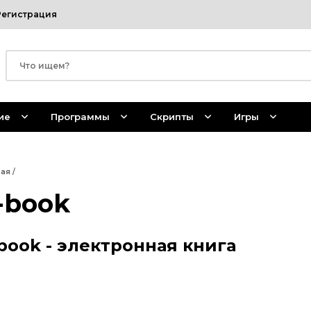
Регистрация
ие
Программы
Скрипты
Игры
ная
/
-book
book - электронная книга