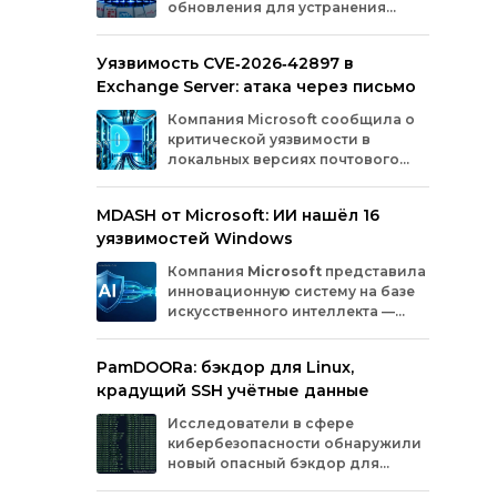
обновления для устранения
оборудования.
критических уязвимостей. Эти
бреши могли позволить злоумышленникам
Уязвимость CVE‑2026‑42897 в
обойти защиту, получить доступ к данным
Exchange Server: атака через письмо
или выполнить произвольный код.
Разберём подробно, какие проблемы
Компания
Microsoft
сообщила
о
были найдены и как их устранили.
критической
уязвимости
в
локальных
версиях
почтового
сервера
Exchange
Server
.
Проблема
с
идентификатором
MDASH от Microsoft: ИИ нашёл 16
CVE‑2026‑42897
(оценка
по
шкале
CVSS
—
уязвимостей Windows
8,1
балла)
уже
используется
злоумышленниками
для
атак
в
реальных
Компания
Microsoft
представила
условиях.
инновационную
систему
на
базе
искусственного
интеллекта
—
MDASH
(Multi‑model
Agentic
Scanning
Harness).
Инструмент
создан
для
PamDOORa: бэкдор для Linux,
масштабного
поиска
и
устранения
крадущий SSH учётные данные
уязвимостей
в
программном
обеспечении.
Сейчас
система
проходит
тестирование
в
Исследователи в сфере
рамках
ограниченного
закрытого
доступа
у
кибербезопасности обнаружили
ряда
клиентов.
новый опасный бэкдор для
Linux‑систем под названием