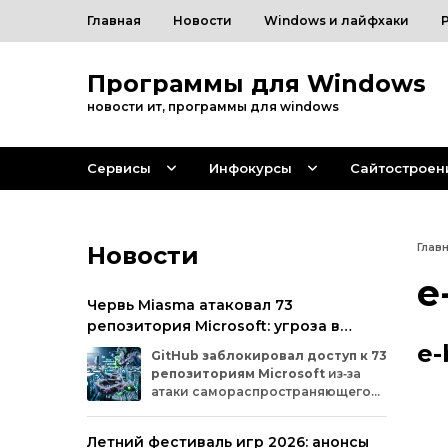
Главная
Новости
Windows и лайфхаки
Программы для Windows
новости ит, программы для windows
Сервисы
Инфокурсы
Сайтостроен
Новости
Глав
e
Червь Miasma атаковал 73
репозитория Microsoft: угроза в
цепочке поставок ПО
e-
GitHub
заблокировал
доступ
к
73
репозиториям
Microsoft
из‑за
атаки
самораспространяющегося
червя
Miasma.
Под
удар
попали
важные
проекты
в
четырёх
организациях
Летний фестиваль игр 2026: анонсы
на
платформе:
Azure,
Azure‑Samples,