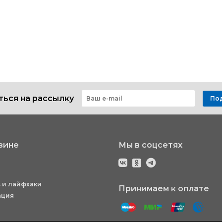
ься на рассылку
По
зине
Мы в соцсетях
 и лайфхаки
Принимаем к оплате
ация