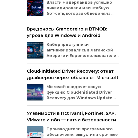
Власти
Нидерландов
успешно
со
текс
ликвидировали
масштабную
про
бот‑сеть,
которая
объединяла
пр
офо
миллионы
заражённых
гаджетов
книг
— от
компьютеров
и
смартфонов
до
счит
Вредоносы Grandoreiro и BTMOB:
планшетов
и
устройств
интернета
вещей
Про
угроза для Windows и Android
(IoT).
Эти
устройства
злоумышленники
удо
использовали
для
проведения
кибератак.
созд
Киберпреступники
Proj
активизировались в Латинской
пош
Америке и Европе: пользователи
чере
Windows
и
Android
сталкиваются
фор
с новыми кампаниями по
Cloud‑Initiated Driver Recovery: откат
пуб
распространению банковских троянов. По
драйверов через облако от Microsoft
данным исследователей из WatchGuard и
ESET, вредонос
Grandoreiro
атакует
Microsoft внедряет новую
компьютеры, а
BTMOB
— смартфоны.
функцию
Cloud‑Initiated Driver
Recovery для Windows Update
—
она позволит автоматически
откатывать проблемные драйверы через
Уязвимости в ПО: Ivanti, Fortinet, SAP,
облако. Теперь, если обновление вызывает
VMware и n8n — патчи безопасности
сбои в работе устройств или получает
низкую оценку качества, компания сможет
Производители программного
удалённо заменить драйвер без участия
обеспечения выпустили срочные
пользователя и производителя