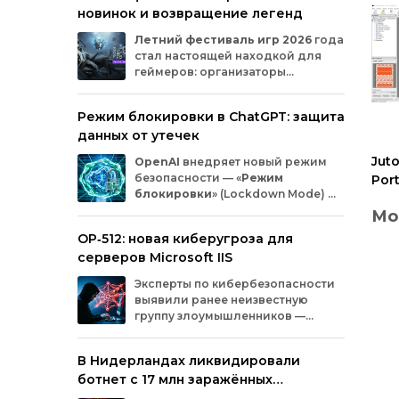
новинок и возвращение легенд
Microsoft
и
MicrosoftDocs.
Среди
заражённых
— компоненты
облачной
Летний
фестиваль
игр
2026
года
платформы
Azure,
демо‑проекты
для
ИИ,
стал
настоящей
находкой
для
документация
и
библиотеки
экосистемы
геймеров:
организаторы
Durable
Task,
которыми
пользуются
тысячи
представили
трейлеры
новых
разработчиков.
проектов
и
поделились
новостями
о
Режим блокировки в ChatGPT: защита
долгожданных
релизах.
Зрители
увидели
данных от утечек
анонсы
продолжения
культовых
серий
и
совершенно
новых
игр
от
именитых
Juto
OpenAI
внедряет
новый
режим
разработчиков.
безопасности
— «
Режим
Por
блокировки
»
(Lockdown
Mode)
—
эле
для
пользователей
ChatGPT
.
Мо
Функция
предназначена
для
снижения
OP‑512: новая киберугроза для
риска
утечки
конфиденциальной
ко
серверов Microsoft IIS
информации
из‑за
атак
с
внедрением
вредоносных
запросов
(prompt
injection).
эл
Эксперты
по
кибербезопасности
Созд
Разберёмся,
кому
и
как
пригодится
эта
выявили
ранее
неизвестную
элек
опция.
Jut
группу
злоумышленников
—
про
OP‑512
.
Хакеры
атакуют
серверы
мно
Po
Microsoft
Internet
Information
Services
(IIS)
и
про
В Нидерландах ликвидировали
внедряют
специально
разработанную
Juto
и с
ботнет с 17 млн заражённых
веб‑оболочную
инфраструктуру.
инст
устройств
пре