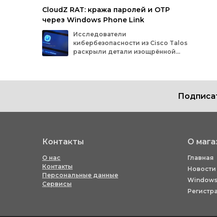
PamDOORa
. Вредоносное ПО появилось на
CloudZ RAT: кража паролей и OTP
российском форуме киберпреступников
через Windows Phone Link
Rehub — злоумышленник под ником
«darkworm» сначала предлагал его за
Исследователи
1 600 долларов, а к 9 апреля снизил цену
кибербезопасности
из
Cisco
Talos
почти вдвое — до 900 долларов.
раскрыли
детали
изощрённой
кибератаки.
Злоумышленники
использовали
инструмент
удалённого
доступа
CloudZ
RAT
и
специальный
плагин
Pheno,
чтобы
похищать
учётные
данные
Подписат
пользователей
— в
том
числе
одноразовые
пароли
(OTP).
Разберёмся,
как
работает
эта
схема
и
чем
она
опасна.
Контакты
О мага
О нас
Главная
Контакты
Новости
Персональные данные
Windows
Сервисы
Регистр