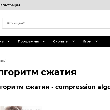
Регистрация
ие
Программы
Скрипты
Игры
ная
/
лгоритм сжатия
горитм сжатия - compression alg