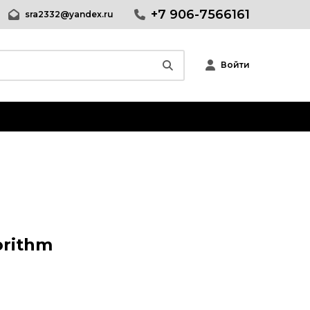
+7 906-7566161
sra2332@yandex.ru
Войти
orithm