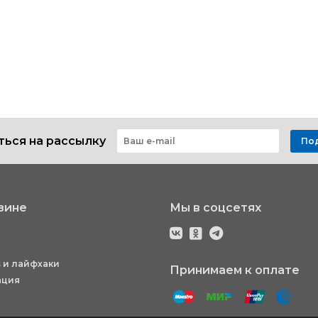
ься на рассылку
По
зине
Мы в соцсетях
 и лайфхаки
Принимаем к оплате
ация