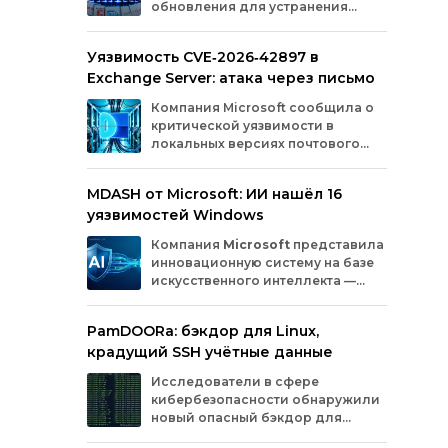
обновления для устранения
оборудования.
критических уязвимостей. Эти
бреши могли позволить злоумышленникам
Уязвимость CVE‑2026‑42897 в
обойти защиту, получить доступ к данным
Exchange Server: атака через письмо
или выполнить произвольный код.
Разберём подробно, какие проблемы
Компания
Microsoft
сообщила
о
были найдены и как их устранили.
критической
уязвимости
в
локальных
версиях
почтового
сервера
Exchange
Server
.
Проблема
с
идентификатором
MDASH от Microsoft: ИИ нашёл 16
CVE‑2026‑42897
(оценка
по
шкале
CVSS
—
уязвимостей Windows
8,1
балла)
уже
используется
злоумышленниками
для
атак
в
реальных
Компания
Microsoft
представила
условиях.
инновационную
систему
на
базе
искусственного
интеллекта
—
MDASH
(Multi‑model
Agentic
Scanning
Harness).
Инструмент
создан
для
PamDOORa: бэкдор для Linux,
масштабного
поиска
и
устранения
крадущий SSH учётные данные
уязвимостей
в
программном
обеспечении.
Сейчас
система
проходит
тестирование
в
Исследователи в сфере
рамках
ограниченного
закрытого
доступа
у
кибербезопасности обнаружили
ряда
клиентов.
новый опасный бэкдор для
Linux‑систем под названием