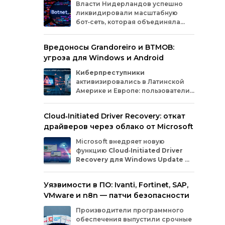
Власти
Нидерландов
успешно
ведь
ликвидировали
масштабную
приш
бот‑сеть,
которая
объединяла
люб
миллионы
заражённых
гаджетов
удо
— от
компьютеров
и
смартфонов
до
или
Вредоносы Grandoreiro и BTMOB:
планшетов
и
устройств
интернета
вещей
диск
угроза для Windows и Android
(IoT).
Эти
устройства
злоумышленники
сер
использовали
для
проведения
кибератак.
звуч
Киберпреступники
осно
активизировались в Латинской
кот
Америке и Европе: пользователи
сфо
Windows
и
Android
сталкиваются
мас
с новыми кампаниями по
Cloud‑Initiated Driver Recovery: откат
музы
распространению банковских троянов. По
драйверов через облако от Microsoft
данным исследователей из WatchGuard и
ESET, вредонос
Grandoreiro
атакует
Microsoft внедряет новую
компьютеры, а
BTMOB
— смартфоны.
функцию
Cloud‑Initiated Driver
Recovery для Windows Update
—
она позволит автоматически
откатывать проблемные драйверы через
Уязвимости в ПО: Ivanti, Fortinet, SAP,
облако. Теперь, если обновление вызывает
VMware и n8n — патчи безопасности
сбои в работе устройств или получает
низкую оценку качества, компания сможет
Производители программного
удалённо заменить драйвер без участия
обеспечения выпустили срочные
пользователя и производителя