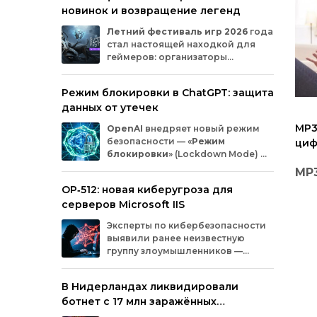
новинок и возвращение легенд
Microsoft
и
MicrosoftDocs.
Среди
заражённых
— компоненты
облачной
Летний
фестиваль
игр
2026
года
платформы
Azure,
демо‑проекты
для
ИИ,
стал
настоящей
находкой
для
документация
и
библиотеки
экосистемы
геймеров:
организаторы
Durable
Task,
которыми
пользуются
тысячи
представили
трейлеры
новых
разработчиков.
проектов
и
поделились
новостями
о
Режим блокировки в ChatGPT: защита
долгожданных
релизах.
Зрители
увидели
данных от утечек
анонсы
продолжения
культовых
серий
и
совершенно
новых
игр
от
именитых
MP3
OpenAI
внедряет
новый
режим
разработчиков.
безопасности
— «
Режим
циф
блокировки
»
(Lockdown
Mode)
—
вли
для
пользователей
ChatGPT
.
MP
Функция
предназначена
для
снижения
OP‑512: новая киберугроза для
риска
утечки
конфиденциальной
циф
серверов Microsoft IIS
информации
из‑за
атак
с
внедрением
вредоносных
запросов
(prompt
injection).
его
Эксперты
по
кибербезопасности
За 
Разберёмся,
кому
и
как
пригодится
эта
выявили
ранее
неизвестную
мы 
опция.
30 
группу
злоумышленников
—
музы
OP‑512
.
Хакеры
атакуют
серверы
пос
Microsoft
Internet
Information
Services
(IIS)
и
наш
В Нидерландах ликвидировали
внедряют
специально
разработанную
науш
ботнет с 17 млн заражённых
веб‑оболочную
инфраструктуру.
дав
устройств
сов