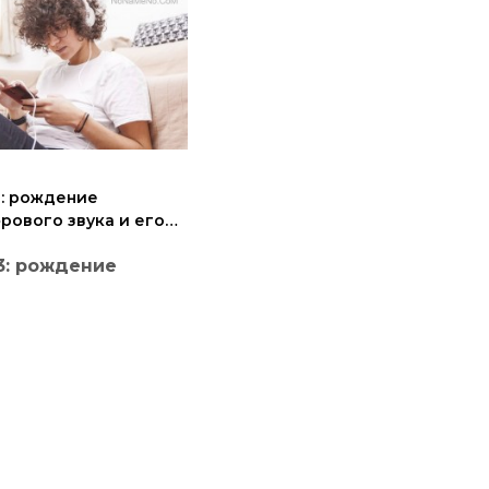
: рождение
рового звука и его
яние спустя 30 лет
3: рождение
рового звука и
 влияние спустя
прошедшую четверть века
привыкли воспринимать
лет
ку как нечто эфемерное,
тоянно присутствующее в
их смартфонах и
никах. Однако не так
но передача песен была
сем иной историей —