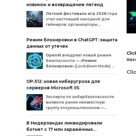
новинок и возвращение легенд
Microsoft
и
MicrosoftDocs.
Среди
заражённых
— компоненты
облачной
Летний
фестиваль
игр
2026
года
платформы
Azure,
демо‑проекты
для
ИИ,
стал
настоящей
находкой
для
документация
и
библиотеки
экосистемы
геймеров:
организаторы
Durable
Task,
которыми
пользуются
тысячи
представили
трейлеры
новых
разработчиков.
проектов
и
поделились
новостями
о
Режим блокировки в ChatGPT: защита
долгожданных
релизах.
Зрители
увидели
данных от утечек
анонсы
продолжения
культовых
серий
и
совершенно
новых
игр
от
именитых
Cli
OpenAI
внедряет
новый
режим
разработчиков.
пос
безопасности
— «
Режим
Ази
блокировки
»
(Lockdown
Mode)
—
для
пользователей
ChatGPT
.
Cli
Функция
предназначена
для
снижения
OP‑512: новая киберугроза для
риска
утечки
конфиденциальной
пос
серверов Microsoft IIS
информации
из‑за
атак
с
внедрением
вредоносных
запросов
(prompt
injection).
Юж
Нед
Эксперты
по
кибербезопасности
Разберёмся,
кому
и
как
пригодится
эта
кибе
выявили
ранее
неизвестную
опция.
изве
группу
злоумышленников
—
раз
OP‑512
.
Хакеры
атакуют
серверы
кам
Microsoft
Internet
Information
Services
(IIS)
и
В Нидерландах ликвидировали
евро
внедряют
специально
разработанную
ряда
ботнет с 17 млн заражённых
веб‑оболочную
инфраструктуру.
Южн
устройств