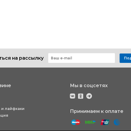
ься на рассылку
По
зине
Мы в соцсетях
 и лайфхаки
Принимаем к оплате
ация