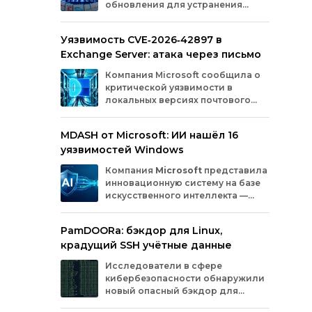
обновления для устранения
оборудования.
критических уязвимостей. Эти
бреши могли позволить злоумышленникам
Уязвимость CVE‑2026‑42897 в
обойти защиту, получить доступ к данным
Exchange Server: атака через письмо
или выполнить произвольный код.
Разберём подробно, какие проблемы
Компания
Microsoft
сообщила
о
были найдены и как их устранили.
критической
уязвимости
в
локальных
версиях
почтового
сервера
Exchange
Server
.
Проблема
с
идентификатором
MDASH от Microsoft: ИИ нашёл 16
CVE‑2026‑42897
(оценка
по
шкале
CVSS
—
уязвимостей Windows
8,1
балла)
уже
используется
злоумышленниками
для
атак
в
реальных
Компания
Microsoft
представила
условиях.
инновационную
систему
на
базе
искусственного
интеллекта
—
MDASH
(Multi‑model
Agentic
Scanning
Harness).
Инструмент
создан
для
PamDOORa: бэкдор для Linux,
масштабного
поиска
и
устранения
крадущий SSH учётные данные
уязвимостей
в
программном
обеспечении.
Сейчас
система
проходит
тестирование
в
Исследователи в сфере
рамках
ограниченного
закрытого
доступа
у
кибербезопасности обнаружили
ряда
клиентов.
новый опасный бэкдор для
Linux‑систем под названием