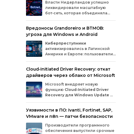
Власти
Нидерландов
успешно
инн
ликвидировали
масштабную
рас
бот‑сеть,
которая
объединяла
пос
миллионы
заражённых
гаджетов
форм
— от
компьютеров
и
смартфонов
до
Clic
Вредоносы Grandoreiro и BTMOB:
планшетов
и
устройств
интернета
вещей
про
угроза для Windows и Android
(IoT).
Эти
устройства
злоумышленники
года
использовали
для
проведения
кибератак.
Киберпреступники
активизировались в Латинской
Америке и Европе: пользователи
Windows
и
Android
сталкиваются
с новыми кампаниями по
Cloud‑Initiated Driver Recovery: откат
распространению банковских троянов. По
драйверов через облако от Microsoft
данным исследователей из WatchGuard и
ESET, вредонос
Grandoreiro
атакует
Microsoft внедряет новую
компьютеры, а
BTMOB
— смартфоны.
функцию
Cloud‑Initiated Driver
Recovery для Windows Update
—
она позволит автоматически
откатывать проблемные драйверы через
Уязвимости в ПО: Ivanti, Fortinet, SAP,
облако. Теперь, если обновление вызывает
VMware и n8n — патчи безопасности
сбои в работе устройств или получает
низкую оценку качества, компания сможет
Производители программного
удалённо заменить драйвер без участия
обеспечения выпустили срочные
пользователя и производителя