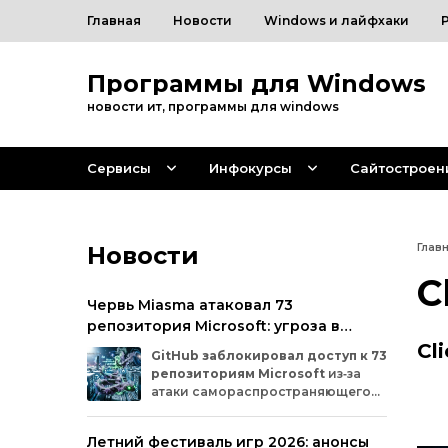
Главная
Новости
Windows и лайфхаки
Программы для Windows
новости ит, программы для windows
Сервисы
Инфокурсы
Сайтостроен
Новости
Глав
C
Червь Miasma атаковал 73
репозитория Microsoft: угроза в
цепочке поставок ПО
Cl
GitHub
заблокировал
доступ
к
73
репозиториям
Microsoft
из‑за
атаки
самораспространяющегося
червя
Miasma.
Под
удар
попали
важные
проекты
в
четырёх
организациях
Летний фестиваль игр 2026: анонсы
на
платформе:
Azure,
Azure‑Samples,