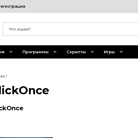
Регистрация
ие
Программы
Скрипты
Игры
ная
/
lickOnce
ickOnce