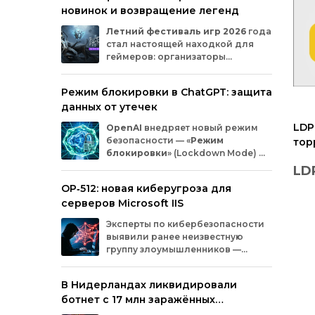
новинок и возвращение легенд
Microsoft
и
MicrosoftDocs.
Среди
заражённых
— компоненты
облачной
Летний
фестиваль
игр
2026
года
платформы
Azure,
демо‑проекты
для
ИИ,
стал
настоящей
находкой
для
документация
и
библиотеки
экосистемы
геймеров:
организаторы
Durable
Task,
которыми
пользуются
тысячи
представили
трейлеры
новых
разработчиков.
проектов
и
поделились
новостями
о
Режим блокировки в ChatGPT: защита
долгожданных
релизах.
Зрители
увидели
данных от утечек
анонсы
продолжения
культовых
серий
и
совершенно
новых
игр
от
именитых
LDPl
OpenAI
внедряет
новый
режим
разработчиков.
безопасности
— «
Режим
тор
блокировки
»
(Lockdown
Mode)
—
для
пользователей
ChatGPT
.
LD
Функция
предназначена
для
снижения
OP‑512: новая киберугроза для
риска
утечки
конфиденциальной
An
серверов Microsoft IIS
информации
из‑за
атак
с
внедрением
вредоносных
запросов
(prompt
injection).
дл
Эксперты
по
кибербезопасности
Хоти
Разберёмся,
кому
и
как
пригодится
эта
выявили
ранее
неизвестную
игр
опция.
пр
группу
злоумышленников
—
ком
OP‑512
.
Хакеры
атакуют
серверы
и
мы
бо
Microsoft
Internet
Information
Services
(IIS)
и
и
бе
В Нидерландах ликвидировали
внедряют
специально
разработанную
это
б
ботнет с 17 млн заражённых
веб‑оболочную
инфраструктуру.
Andr
устройств
кот