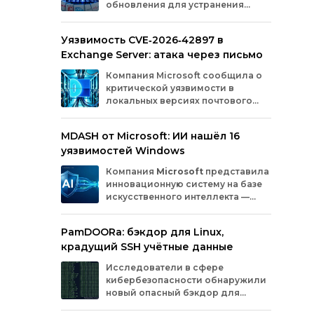
обновления для устранения
оборудования.
критических уязвимостей. Эти
бреши могли позволить злоумышленникам
Уязвимость CVE‑2026‑42897 в
обойти защиту, получить доступ к данным
Exchange Server: атака через письмо
или выполнить произвольный код.
Разберём подробно, какие проблемы
Компания
Microsoft
сообщила
о
были найдены и как их устранили.
критической
уязвимости
в
локальных
версиях
почтового
сервера
Exchange
Server
.
Проблема
с
идентификатором
MDASH от Microsoft: ИИ нашёл 16
CVE‑2026‑42897
(оценка
по
шкале
CVSS
—
уязвимостей Windows
8,1
балла)
уже
используется
злоумышленниками
для
атак
в
реальных
Компания
Microsoft
представила
условиях.
инновационную
систему
на
базе
искусственного
интеллекта
—
MDASH
(Multi‑model
Agentic
Scanning
Harness).
Инструмент
создан
для
PamDOORa: бэкдор для Linux,
масштабного
поиска
и
устранения
крадущий SSH учётные данные
уязвимостей
в
программном
обеспечении.
Сейчас
система
проходит
тестирование
в
Исследователи в сфере
рамках
ограниченного
закрытого
доступа
у
кибербезопасности обнаружили
ряда
клиентов.
новый опасный бэкдор для
Linux‑систем под названием