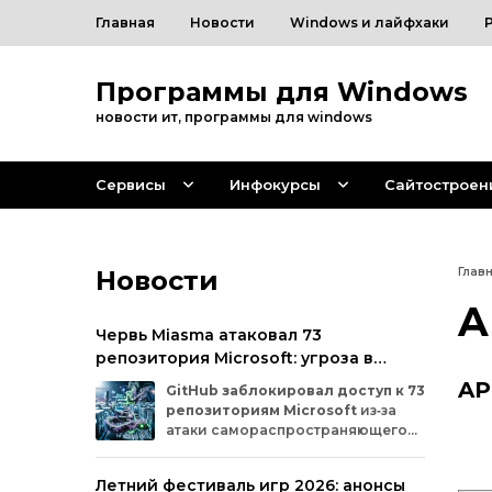
Главная
Новости
Windows и лайфхаки
Программы для Windows
новости ит, программы для windows
Сервисы
Инфокурсы
Сайтостроен
Новости
Глав
A
Червь Miasma атаковал 73
репозитория Microsoft: угроза в
цепочке поставок ПО
AP
GitHub
заблокировал
доступ
к
73
репозиториям
Microsoft
из‑за
атаки
самораспространяющегося
червя
Miasma.
Под
удар
попали
важные
проекты
в
четырёх
организациях
Летний фестиваль игр 2026: анонсы
на
платформе:
Azure,
Azure‑Samples,