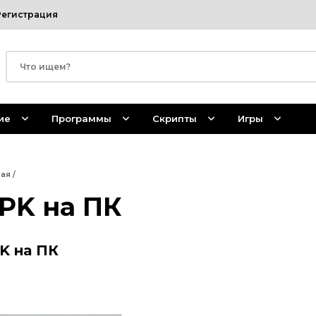
Регистрация
ие
Программы
Скрипты
Игры
ная
/
PK на ПК
K на ПК