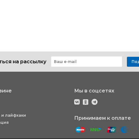
ься на рассылку
По
зине
Мы в соцсетях
 и лайфхаки
Принимаем к оплате
ация