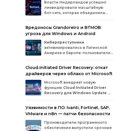
Власти
Нидерландов
успешно
тыс
ликвидировали
масштабную
пря
бот‑сеть,
которая
объединяла
миллионы
заражённых
гаджетов
— от
компьютеров
и
смартфонов
до
Вредоносы Grandoreiro и BTMOB:
планшетов
и
устройств
интернета
вещей
угроза для Windows и Android
(IoT).
Эти
устройства
злоумышленники
использовали
для
проведения
кибератак.
Киберпреступники
активизировались в Латинской
Америке и Европе: пользователи
Windows
и
Android
сталкиваются
с новыми кампаниями по
Cloud‑Initiated Driver Recovery: откат
распространению банковских троянов. По
драйверов через облако от Microsoft
данным исследователей из WatchGuard и
ESET, вредонос
Grandoreiro
атакует
Microsoft внедряет новую
компьютеры, а
BTMOB
— смартфоны.
функцию
Cloud‑Initiated Driver
Recovery для Windows Update
—
она позволит автоматически
откатывать проблемные драйверы через
Уязвимости в ПО: Ivanti, Fortinet, SAP,
облако. Теперь, если обновление вызывает
VMware и n8n — патчи безопасности
сбои в работе устройств или получает
низкую оценку качества, компания сможет
Производители программного
удалённо заменить драйвер без участия
обеспечения выпустили срочные
пользователя и производителя