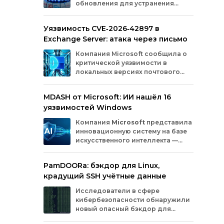
обновления для устранения
оборудования.
критических уязвимостей. Эти
бреши могли позволить злоумышленникам
Уязвимость CVE‑2026‑42897 в
обойти защиту, получить доступ к данным
Exchange Server: атака через письмо
или выполнить произвольный код.
Разберём подробно, какие проблемы
Компания
Microsoft
сообщила
о
были найдены и как их устранили.
критической
уязвимости
в
локальных
версиях
почтового
сервера
Exchange
Server
.
Проблема
с
идентификатором
MDASH от Microsoft: ИИ нашёл 16
CVE‑2026‑42897
(оценка
по
шкале
CVSS
—
уязвимостей Windows
8,1
балла)
уже
используется
злоумышленниками
для
атак
в
реальных
Компания
Microsoft
представила
условиях.
инновационную
систему
на
базе
искусственного
интеллекта
—
MDASH
(Multi‑model
Agentic
Scanning
Harness).
Инструмент
создан
для
PamDOORa: бэкдор для Linux,
масштабного
поиска
и
устранения
крадущий SSH учётные данные
уязвимостей
в
программном
обеспечении.
Сейчас
система
проходит
тестирование
в
Исследователи в сфере
рамках
ограниченного
закрытого
доступа
у
кибербезопасности обнаружили
ряда
клиентов.
новый опасный бэкдор для
Linux‑систем под названием