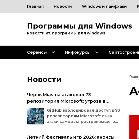
Главная
Новости
Windows и лайфхаки
Программы для Windows
новости ит, программы для windows
Сервисы
Инфокурсы
Сайтостроен
Новости
Глав
A
Червь Miasma атаковал 73
репозитория Microsoft: угроза в
цепочке поставок ПО
GitHub
заблокировал
доступ
к
73
репозиториям
Microsoft
из‑за
атаки
самораспространяющегося
червя
Miasma.
Под
удар
попали
важные
проекты
в
четырёх
организациях
Летний фестиваль игр 2026: анонсы
на
платформе:
Azure,
Azure‑Samples,