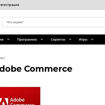
Регистрация
ие
Программы
Скрипты
Игры
ная
/
dobe Commerce