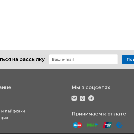
ься на рассылку
По
зине
Мы в соцсетях
 и лайфхаки
Принимаем к оплате
ация