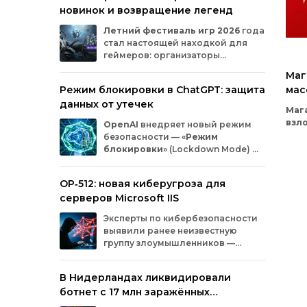
новинок и возвращение легенд
Microsoft
и
MicrosoftDocs.
Среди
заражённых
— компоненты
облачной
Летний
фестиваль
игр
2026
года
платформы
Azure,
демо‑проекты
для
ИИ,
стал
настоящей
находкой
для
документация
и
библиотеки
экосистемы
геймеров:
организаторы
Durable
Task,
которыми
пользуются
тысячи
представили
трейлеры
новых
разработчиков.
Маг
проектов
и
поделились
новостями
о
Режим блокировки в ChatGPT: защита
мас
долгожданных
релизах.
Зрители
увидели
данных от утечек
из-
анонсы
продолжения
культовых
серий
и
Маг
совершенно
новых
игр
от
именитых
Com
взл
OpenAI
внедряет
новый
режим
разработчиков.
уяз
безопасности
— «
Режим
Com
Комп
блокировки
»
(Lockdown
Mode)
—
спе
для
пользователей
ChatGPT
.
безо
Функция
предназначена
для
снижения
OP‑512: новая киберугроза для
эле
риска
утечки
конфиденциальной
соо
серверов Microsoft IIS
информации
из‑за
атак
с
внедрением
кибе
вредоносных
запросов
(prompt
injection).
Эксперты
по
кибербезопасности
раб
Разберёмся,
кому
и
как
пригодится
эта
выявили
ранее
неизвестную
Ado
опция.
группу
злоумышленников
—
отк
OP‑512
.
Хакеры
атакуют
серверы
Толь
Microsoft
Internet
Information
Services
(IIS)
и
зло
В Нидерландах ликвидировали
внедряют
специально
разработанную
пре
ботнет с 17 млн заражённых
веб‑оболочную
инфраструктуру.
попы
устройств