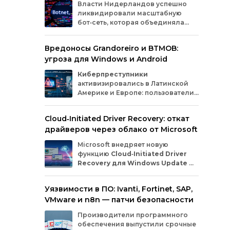
боле
Власти
Нидерландов
успешно
ликвидировали
масштабную
бот‑сеть,
которая
объединяла
миллионы
заражённых
гаджетов
— от
компьютеров
и
смартфонов
до
Вредоносы Grandoreiro и BTMOB:
планшетов
и
устройств
интернета
вещей
угроза для Windows и Android
(IoT).
Эти
устройства
злоумышленники
использовали
для
проведения
кибератак.
Киберпреступники
активизировались в Латинской
Америке и Европе: пользователи
Windows
и
Android
сталкиваются
с новыми кампаниями по
Cloud‑Initiated Driver Recovery: откат
распространению банковских троянов. По
драйверов через облако от Microsoft
данным исследователей из WatchGuard и
ESET, вредонос
Grandoreiro
атакует
Microsoft внедряет новую
компьютеры, а
BTMOB
— смартфоны.
функцию
Cloud‑Initiated Driver
Recovery для Windows Update
—
она позволит автоматически
откатывать проблемные драйверы через
Уязвимости в ПО: Ivanti, Fortinet, SAP,
облако. Теперь, если обновление вызывает
VMware и n8n — патчи безопасности
сбои в работе устройств или получает
низкую оценку качества, компания сможет
Производители программного
удалённо заменить драйвер без участия
обеспечения выпустили срочные
пользователя и производителя