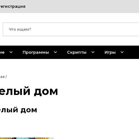
Регистрация
ие
Программы
Скрипты
Игры
ная
/
елый дом
елый дом