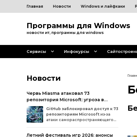
Главная
Новости
Windows и лайфхаки
Программы для Windows
новости ит, программы для windows
Сервисы
Инфокурсы
Сайтостроен
Новости
Глав
Б
Червь Miasma атаковал 73
репозитория Microsoft: угроза в
цепочке поставок ПО
Б
GitHub
заблокировал
доступ
к
73
репозиториям
Microsoft
из‑за
атаки
самораспространяющегося
червя
Miasma.
Под
удар
попали
важные
проекты
в
четырёх
организациях
Летний фестиваль игр 2026: анонсы
на
платформе:
Azure,
Azure‑Samples,