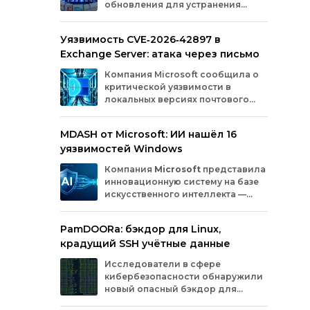
обновления для устранения
оборудования.
критических уязвимостей. Эти
бреши могли позволить злоумышленникам
Уязвимость CVE‑2026‑42897 в
обойти защиту, получить доступ к данным
Exchange Server: атака через письмо
или выполнить произвольный код.
Разберём подробно, какие проблемы
Компания
Microsoft
сообщила
о
были найдены и как их устранили.
критической
уязвимости
в
локальных
версиях
почтового
сервера
Exchange
Server
.
Проблема
с
идентификатором
MDASH от Microsoft: ИИ нашёл 16
CVE‑2026‑42897
(оценка
по
шкале
CVSS
—
уязвимостей Windows
8,1
балла)
уже
используется
злоумышленниками
для
атак
в
реальных
Компания
Microsoft
представила
условиях.
инновационную
систему
на
базе
искусственного
интеллекта
—
MDASH
(Multi‑model
Agentic
Scanning
Harness).
Инструмент
создан
для
PamDOORa: бэкдор для Linux,
масштабного
поиска
и
устранения
крадущий SSH учётные данные
уязвимостей
в
программном
обеспечении.
Сейчас
система
проходит
тестирование
в
Исследователи в сфере
рамках
ограниченного
закрытого
доступа
у
кибербезопасности обнаружили
ряда
клиентов.
новый опасный бэкдор для
Linux‑систем под названием