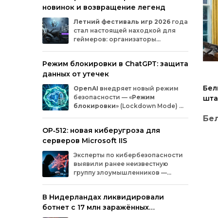
новинок и возвращение легенд
Microsoft
и
MicrosoftDocs.
Среди
заражённых
— компоненты
облачной
Летний
фестиваль
игр
2026
года
платформы
Azure,
демо‑проекты
для
ИИ,
стал
настоящей
находкой
для
документация
и
библиотеки
экосистемы
геймеров:
организаторы
Durable
Task,
которыми
пользуются
тысячи
представили
трейлеры
новых
разработчиков.
проектов
и
поделились
новостями
о
Режим блокировки в ChatGPT: защита
долгожданных
релизах.
Зрители
увидели
данных от утечек
анонсы
продолжения
культовых
серий
и
совершенно
новых
игр
от
именитых
Бел
OpenAI
внедряет
новый
режим
разработчиков.
безопасности
— «
Режим
шта
блокировки
»
(Lockdown
Mode)
—
иск
для
пользователей
ChatGPT
.
Бе
инт
Функция
предназначена
для
снижения
OP‑512: новая киберугроза для
риска
утечки
конфиденциальной
со 
серверов Microsoft IIS
информации
из‑за
атак
с
внедрением
вредоносных
запросов
(prompt
injection).
ре
Эксперты
по
кибербезопасности
Фед
Разберёмся,
кому
и
как
пригодится
эта
выявили
ранее
неизвестную
гото
опция.
ис
группу
злоумышленников
—
зако
OP‑512
.
Хакеры
атакуют
серверы
кас
ин
Microsoft
Internet
Information
Services
(IIS)
и
иску
В Нидерландах ликвидировали
внедряют
специально
разработанную
нам
ботнет с 17 млн заражённых
веб‑оболочную
инфраструктуру.
еди
устройств
подх