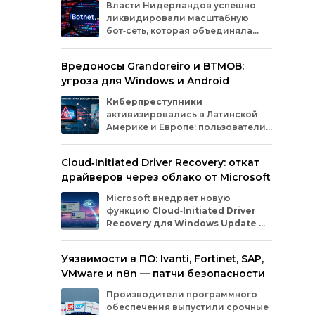
Власти
Нидерландов
успешно
Этот
ликвидировали
масштабную
нар
бот‑сеть,
которая
объединяла
отн
миллионы
заражённых
гаджетов
вла
— от
компьютеров
и
смартфонов
до
фед
Вредоносы Grandoreiro и BTMOB:
планшетов
и
устройств
интернета
вещей
отд
угроза для Windows и Android
(IoT).
Эти
устройства
злоумышленники
усл
использовали
для
проведения
кибератак.
разв
Киберпреступники
активизировались в Латинской
Америке и Европе: пользователи
Windows
и
Android
сталкиваются
с новыми кампаниями по
Cloud‑Initiated Driver Recovery: откат
распространению банковских троянов. По
драйверов через облако от Microsoft
данным исследователей из WatchGuard и
ESET, вредонос
Grandoreiro
атакует
Microsoft внедряет новую
компьютеры, а
BTMOB
— смартфоны.
функцию
Cloud‑Initiated Driver
Recovery для Windows Update
—
она позволит автоматически
откатывать проблемные драйверы через
Уязвимости в ПО: Ivanti, Fortinet, SAP,
облако. Теперь, если обновление вызывает
VMware и n8n — патчи безопасности
сбои в работе устройств или получает
низкую оценку качества, компания сможет
Производители программного
удалённо заменить драйвер без участия
обеспечения выпустили срочные
пользователя и производителя