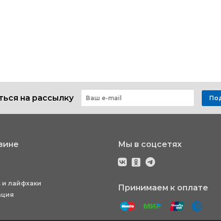
ься на рассылку
По
зине
Мы в соцсетях
 и лайфхаки
Принимаем к оплате
ация