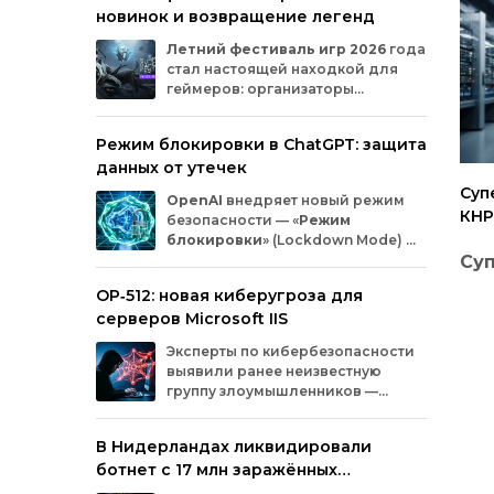
новинок и возвращение легенд
Microsoft
и
MicrosoftDocs.
Среди
заражённых
— компоненты
облачной
Летний
фестиваль
игр
2026
года
платформы
Azure,
демо‑проекты
для
ИИ,
стал
настоящей
находкой
для
документация
и
библиотеки
экосистемы
геймеров:
организаторы
Durable
Task,
которыми
пользуются
тысячи
представили
трейлеры
новых
разработчиков.
проектов
и
поделились
новостями
о
Режим блокировки в ChatGPT: защита
долгожданных
релизах.
Зрители
увидели
данных от утечек
анонсы
продолжения
культовых
серий
и
совершенно
новых
игр
от
именитых
Суп
OpenAI
внедряет
новый
режим
разработчиков.
КНР
безопасности
— «
Режим
исс
блокировки
»
(Lockdown
Mode)
—
для
пользователей
ChatGPT
.
Су
мат
Функция
предназначена
для
снижения
OP‑512: новая киберугроза для
риска
утечки
конфиденциальной
РУД
серверов Microsoft IIS
информации
из‑за
атак
с
внедрением
вредоносных
запросов
(prompt
injection).
ис
Пер
Эксперты
по
кибербезопасности
Разберёмся,
кому
и
как
пригодится
эта
пол
выявили
ранее
неизвестную
опция.
ма
при
группу
злоумышленников
—
кита
OP‑512
.
Хакеры
атакуют
серверы
ППИ
Microsoft
Internet
Information
Services
(IIS)
и
В Нидерландах ликвидировали
Шэн
внедряют
специально
разработанную
раб
ботнет с 17 млн заражённых
веб‑оболочную
инфраструктуру.
суп
устройств