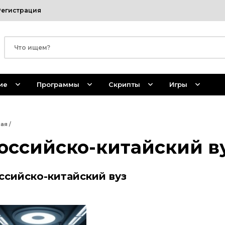
Регистрация
ие
Программы
Скрипты
Игры
ная
/
оссийско-китайский в
ссийско-китайский вуз