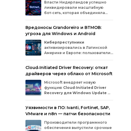
Власти
Нидерландов
успешно
пре
ликвидировали
масштабную
угл
бот‑сеть,
которая
объединяла
в с
миллионы
заражённых
гаджетов
и и
— от
компьютеров
и
смартфонов
до
геол
Вредоносы Grandoreiro и BTMOB:
планшетов
и
устройств
интернета
вещей
соо
угроза для Windows и Android
(IoT).
Эти
устройства
злоумышленники
выч
использовали
для
проведения
кибератак.
и ки
Киберпреступники
в ра
активизировались в Латинской
наук
Америке и Европе: пользователи
Windows
и
Android
сталкиваются
с новыми кампаниями по
Cloud‑Initiated Driver Recovery: откат
распространению банковских троянов. По
драйверов через облако от Microsoft
данным исследователей из WatchGuard и
ESET, вредонос
Grandoreiro
атакует
Microsoft внедряет новую
компьютеры, а
BTMOB
— смартфоны.
функцию
Cloud‑Initiated Driver
Recovery для Windows Update
—
она позволит автоматически
откатывать проблемные драйверы через
Уязвимости в ПО: Ivanti, Fortinet, SAP,
облако. Теперь, если обновление вызывает
VMware и n8n — патчи безопасности
сбои в работе устройств или получает
низкую оценку качества, компания сможет
Производители программного
удалённо заменить драйвер без участия
обеспечения выпустили срочные
пользователя и производителя