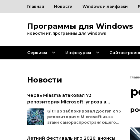
Главная
Новости
Windows и лайфхаки
Программы для Windows
новости ит, программы для windows
Сервисы
Инфокурсы
Сайтостроен
Новости
Глав
р
Червь Miasma атаковал 73
репозитория Microsoft: угроза в
цепочке поставок ПО
ро
GitHub
заблокировал
доступ
к
73
репозиториям
Microsoft
из‑за
атаки
самораспространяющегося
червя
Miasma.
Под
удар
попали
важные
проекты
в
четырёх
организациях
Летний фестиваль игр 2026: анонсы
на
платформе:
Azure,
Azure‑Samples,