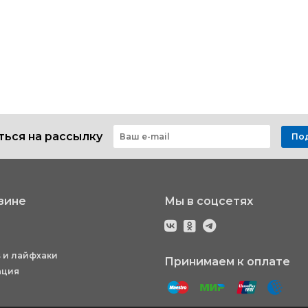
ься на рассылку
По
зине
Мы в соцсетях
 и лайфхаки
Принимаем к оплате
ация