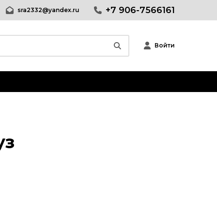
+7 906-7566161
sra2332@yandex.ru
Войти
уз