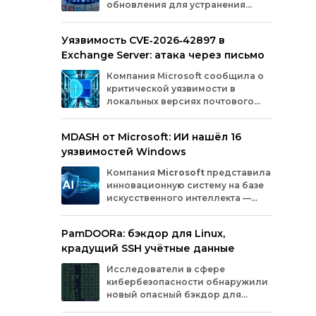
обновления для устранения
оборудования.
критических уязвимостей. Эти
бреши могли позволить злоумышленникам
Уязвимость CVE‑2026‑42897 в
обойти защиту, получить доступ к данным
Exchange Server: атака через письмо
или выполнить произвольный код.
Разберём подробно, какие проблемы
Компания
Microsoft
сообщила
о
были найдены и как их устранили.
критической
уязвимости
в
локальных
версиях
почтового
сервера
Exchange
Server
.
Проблема
с
идентификатором
MDASH от Microsoft: ИИ нашёл 16
CVE‑2026‑42897
(оценка
по
шкале
CVSS
—
уязвимостей Windows
8,1
балла)
уже
используется
злоумышленниками
для
атак
в
реальных
Компания
Microsoft
представила
условиях.
инновационную
систему
на
базе
искусственного
интеллекта
—
MDASH
(Multi‑model
Agentic
Scanning
Harness).
Инструмент
создан
для
PamDOORa: бэкдор для Linux,
масштабного
поиска
и
устранения
крадущий SSH учётные данные
уязвимостей
в
программном
обеспечении.
Сейчас
система
проходит
тестирование
в
Исследователи в сфере
рамках
ограниченного
закрытого
доступа
у
кибербезопасности обнаружили
ряда
клиентов.
новый опасный бэкдор для
Linux‑систем под названием