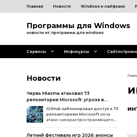
Главная
Новости
Windows и лайфхаки
Программы для Windows
новости ит, программы для windows
Сервисы
Инфокурсы
Сайтостроен
Новости
Глав
и
Червь Miasma атаковал 73
репозитория Microsoft: угроза в
цепочке поставок ПО
ин
GitHub
заблокировал
доступ
к
73
репозиториям
Microsoft
из‑за
атаки
самораспространяющегося
червя
Miasma.
Под
удар
попали
важные
проекты
в
четырёх
организациях
Летний фестиваль игр 2026: анонсы
на
платформе:
Azure,
Azure‑Samples,