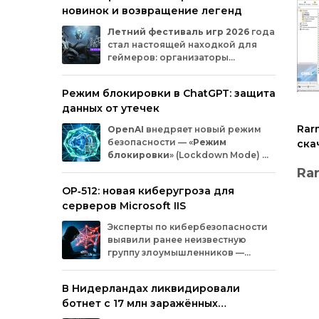
новинок и возвращение легенд
Microsoft
и
MicrosoftDocs.
Среди
заражённых
— компоненты
облачной
Летний
фестиваль
игр
2026
года
платформы
Azure,
демо‑проекты
для
ИИ,
стал
настоящей
находкой
для
документация
и
библиотеки
экосистемы
геймеров:
организаторы
Durable
Task,
которыми
пользуются
тысячи
представили
трейлеры
новых
разработчиков.
проектов
и
поделились
новостями
о
Режим блокировки в ChatGPT: защита
долгожданных
релизах.
Зрители
увидели
данных от утечек
анонсы
продолжения
культовых
серий
и
совершенно
новых
игр
от
именитых
Rar
OpenAI
внедряет
новый
режим
разработчиков.
безопасности
— «
Режим
ска
блокировки
»
(Lockdown
Mode)
—
для
пользователей
ChatGPT
.
Ra
Функция
предназначена
для
снижения
OP‑512: новая киберугроза для
риска
утечки
конфиденциальной
ин
серверов Microsoft IIS
информации
из‑за
атак
с
внедрением
вредоносных
запросов
(prompt
injection).
за
Эксперты
по
кибербезопасности
Rar
Разберёмся,
кому
и
как
пригодится
эта
выявили
ранее
неизвестную
мно
опция.
по
группу
злоумышленников
—
про
OP‑512
.
Хакеры
атакуют
серверы
про
Microsoft
Internet
Information
Services
(IIS)
и
инт
В Нидерландах ликвидировали
внедряют
специально
разработанную
пре
ботнет с 17 млн заражённых
веб‑оболочную
инфраструктуру.
мощ
устройств
рас