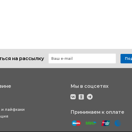
ься на рассылку
По
зине
Мы в соцсетях
 и лайфхаки
Принимаем к оплате
ация