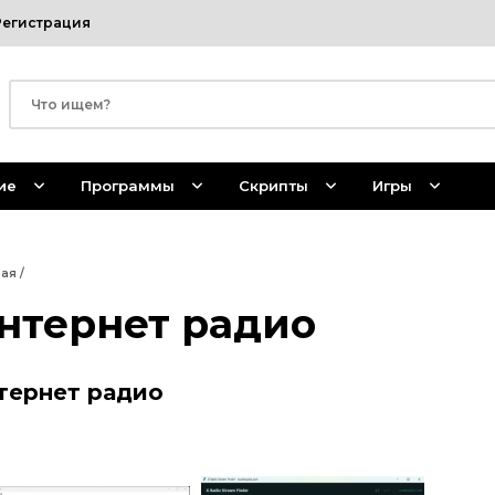
Регистрация
ие
Программы
Скрипты
Игры
ная
/
нтернет радио
тернет радио