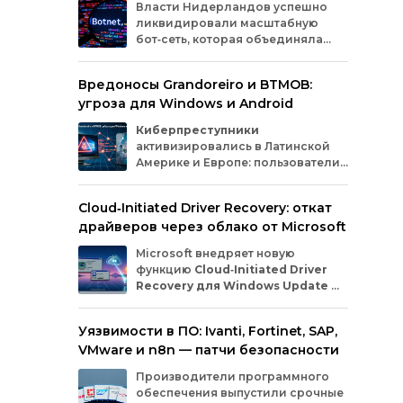
Власти
Нидерландов
успешно
воз
ликвидировали
масштабную
ката
бот‑сеть,
которая
объединяла
авт
миллионы
заражённых
гаджетов
люб
— от
компьютеров
и
смартфонов
до
Вредоносы Grandoreiro и BTMOB:
планшетов
и
устройств
интернета
вещей
угроза для Windows и Android
(IoT).
Эти
устройства
злоумышленники
использовали
для
проведения
кибератак.
Киберпреступники
активизировались в Латинской
Америке и Европе: пользователи
Windows
и
Android
сталкиваются
с новыми кампаниями по
Cloud‑Initiated Driver Recovery: откат
распространению банковских троянов. По
драйверов через облако от Microsoft
данным исследователей из WatchGuard и
ESET, вредонос
Grandoreiro
атакует
Microsoft внедряет новую
компьютеры, а
BTMOB
— смартфоны.
функцию
Cloud‑Initiated Driver
Recovery для Windows Update
—
она позволит автоматически
откатывать проблемные драйверы через
Уязвимости в ПО: Ivanti, Fortinet, SAP,
облако. Теперь, если обновление вызывает
VMware и n8n — патчи безопасности
сбои в работе устройств или получает
низкую оценку качества, компания сможет
Производители программного
удалённо заменить драйвер без участия
обеспечения выпустили срочные
пользователя и производителя