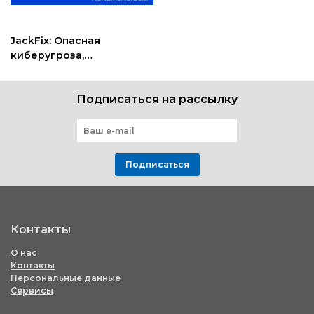
JackFix: Опасная
киберугроза,
маскирующаяся под
обновления Windows на
Подписаться на рассылку
порносайтах
Подписаться
Контакты
О нас
Контакты
Персональные данные
Сервисы