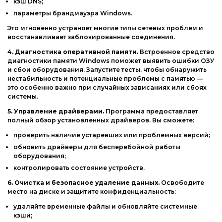
кэш
DNS;
параметры
брандмауэра
Windows.
Это
мгновенно
устраняет
многие
типы
сетевых
проблем
и
восстанавливает
заблокированные
соединения.
4.
Диагностика
оперативной
памяти.
Встроенное
средство
диагностики
памяти
Windows
поможет
выявить
ошибки
ОЗУ
и
сбои
оборудования.
Запустите
тесты,
чтобы
обнаружить
нестабильность
и
потенциальные
проблемы
с
памятью
—
это
особенно
важно
при
случайных
зависаниях
или
сбоях
системы.
5.
Управление
драйверами.
Программа
предоставляет
полный
обзор
установленных
драйверов.
Вы
сможете:
проверить
наличие
устаревших
или
проблемных
версий;
обновить
драйверы
для
бесперебойной
работы
оборудования;
контролировать
состояние
устройств.
6.
Очистка
и
безопасное
удаление
данных.
Освободите
место
на
диске
и
защитите
конфиденциальность:
удаляйте
временные
файлы
и
обновляйте
системные
кэши;