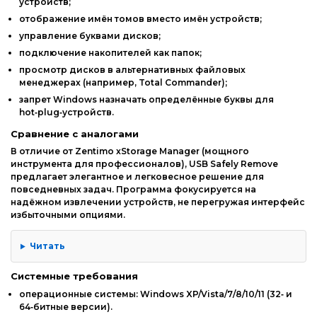
устройств;
отображение
имён
томов
вместо
имён
устройств;
управление
буквами
дисков;
подключение
накопителей
как
папок;
просмотр
дисков
в
альтернативных
файловых
менеджерах
(например,
Total
Commander);
запрет
Windows
назначать
определённые
буквы
для
hot‑plug‑устройств.
Сравнение
с
аналогами
В
отличие
от
Zentimo
xStorage
Manager
(мощного
инструмента
для
профессионалов),
USB
Safely
Remove
предлагает
элегантное
и
легковесное
решение
для
повседневных
задач.
Программа
фокусируется
на
надёжном
извлечении
устройств,
не
перегружая
интерфейс
избыточными
опциями.
Читать
Системные
требования
операционные
системы:
Windows
XP/Vista/7/8/10/11
(32‑
и
64‑битные
версии).