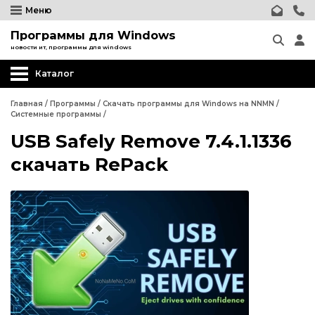
Меню
Программы для Windows
новости ит, программы для windows
Каталог
Другие программы
Главная
/
Программы
/
Скачать программы для Windows на NNMN
/
Системные программы
/
Системные программы
USB Safely Remove 7.4.1.1336
Программы для Бизнеса
скачать RePack
Дизайн - графика
Другие программы
Обработка текста
Системные программы
Интернет и сеть
Программы для Бизнеса
Безопасность
Дизайн - графика
Мультимедиа
Обработка текста
Образование