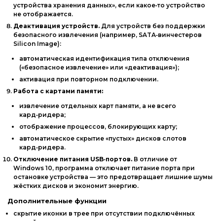
устройства
хранения
данных»,
если
какое‑то
устройство
не
отображается.
Деактивация
устройств.
Для
устройств
без
поддержки
безопасного
извлечения
(например,
SATA‑винчестеров
Silicon
Image):
автоматическая
идентификация
типа
отключения
(«безопасное
извлечение»
или
«деактивация»);
активация
при
повторном
подключении.
Работа
с
картами
памяти:
извлечение
отдельных
карт
памяти,
а
не
всего
кард‑ридера;
отображение
процессов,
блокирующих
карту;
автоматическое
скрытие
«пустых»
дисков
слотов
кард‑ридера.
Отключение
питания
USB‑портов.
В
отличие
от
Windows
10,
программа
отключает
питание
порта
при
остановке
устройства
— это
предотвращает
лишние
шумы
жёстких
дисков
и
экономит
энергию.
Дополнительные
функции
скрытие
иконки
в
трее
при
отсутствии
подключённых