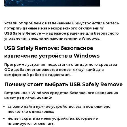
Интернет и сеть
Другие ОС
Безопасность
Драйвера
Мультимедиа
Устали
от
проблем
с
извлечением
USB‑устройств?
Боитесь
Игры
потерять
данные
из‑за
некорректного
отключения?
Образование
USB
Safely
Remove
— надёжное
решение
для
безопасного
управления
внешними
накопителями
в
Windows.
Другие ОС
USB
Safely
Remove:
безопасное
Драйвера
извлечение
устройств
в
Windows
Игры
Программа
устраняет
недостатки
стандартного
средства
ОС
и
добавляет
множество
полезных
функций
для
комфортной
работы
с
гаджетами.
Почему
стоит
выбрать
USB
Safely
Remove
Встроенное
в
Windows
средство
безопасного
извлечения
имеет
ряд
ограничений:
сложно
найти
нужное
устройство,
если
подключено
несколько
одинаковых;
нельзя
скрыть
из
меню
устройства,
которые
не
планируется
отключать;