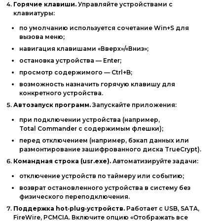
Горячие
клавиши.
Управляйте
устройствами
с
клавиатуры:
по
умолчанию
используется
сочетание
Win+S
для
вызова
меню;
навигация
клавишами
«Вверх»/«Вниз»;
остановка
устройства
— Enter;
просмотр
содержимого
— Ctrl+B;
возможность
назначить
горячую
клавишу
для
конкретного
устройства.
Автозапуск
программ.
Запускайте
приложения:
при
подключении
устройства
(например,
Total
Commander
с
содержимым
флешки);
перед
отключением
(например,
бэкап
данных
или
размонтирование
зашифрованного
диска
TrueCrypt).
Командная
строка
(usr.exe).
Автоматизируйте
задачи:
отключение
устройств
по
таймеру
или
событию;
возврат
остановленного
устройства
в
систему
без
физического
переподключения.
Поддержка
hot‑plug‑устройств.
Работает
с
USB,
SATA,
FireWire,
PCMCIA.
Включите
опцию
«Отображать
все