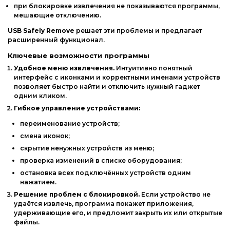
при
блокировке
извлечения
не
показываются
программы,
мешающие
отключению.
USB
Safely
Remove
решает
эти
проблемы
и
предлагает
расширенный
функционал.
Ключевые
возможности
программы
Удобное
меню
извлечения.
Интуитивно
понятный
интерфейс
с
иконками
и
корректными
именами
устройств
позволяет
быстро
найти
и
отключить
нужный
гаджет
одним
кликом.
Гибкое
управление
устройствами:
переименование
устройств;
смена
иконок;
скрытие
ненужных
устройств
из
меню;
проверка
изменений
в
списке
оборудования;
остановка
всех
подключённых
устройств
одним
нажатием.
Решение
проблем
с
блокировкой.
Если
устройство
не
удаётся
извлечь,
программа
покажет
приложения,
удерживающие
его,
и
предложит
закрыть
их
или
открытые
файлы.