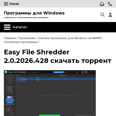
Меню
Программы для Windows
новости ит, программы для windows
Каталог
Другие программы
Главная
/
Программы
/
Скачать программы для Windows на NNMN
/
Системные программы
/
Системные программы
Easy File Shredder
Программы для Бизнеса
2.0.2026.428 скачать торрент
Дизайн - графика
Другие программы
Обработка текста
Системные программы
Интернет и сеть
Программы для Бизнеса
Безопасность
Дизайн - графика
Мультимедиа
Обработка текста
Образование