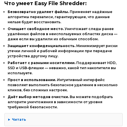
Что
умеет
Easy
File
Shredder:
Безвозвратно
удаляет
файлы.
Применяет
надёжные
алгоритмы
перезаписи,
гарантирующие,
что
данные
нельзя
будет
восстановить.
Очищает
свободное
место.
Уничтожает
следы
ранее
удалённых
файлов
в
неиспользуемых
областях
диска
—
даже
если
вы
удалили
их
обычным
способом.
Защищает
конфиденциальность.
Минимизирует
риски
утечки
личной
и
рабочей
информации
при
передаче
устройства
другому
лицу.
Работает
с
разными
носителями.
Поддерживает
HDD,
SSD
и
USB‑флешки
— неважно,
какой
тип
накопителя
вы
используете.
Прост
в
использовании.
Интуитивный
интерфейс
позволяет
выполнить
безопасное
удаление
в
несколько
кликов,
без
сложных
настроек.
Даёт
выбор
методов
очистки.
Вы
можете
подобрать
алгоритм
уничтожения
в
зависимости
от
уровня
требуемой
безопасности.
Читать