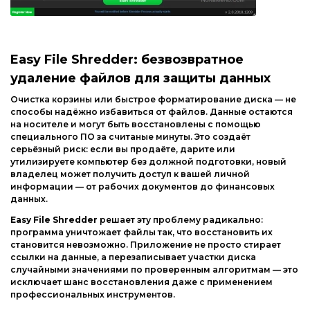
Интернет и сеть
Другие ОС
Безопасность
Драйвера
Мультимедиа
Easy
File
Shredder:
безвозвратное
Игры
удаление
файлов
для
защиты
данных
Образование
Очистка
корзины
или
быстрое
форматирование
диска
— не
Другие ОС
способы
надёжно
избавиться
от
файлов.
Данные
остаются
на
носителе
и
могут
быть
восстановлены
с
помощью
Драйвера
специального
ПО
за
считаные
минуты.
Это
создаёт
серьёзный
риск:
если
вы
продаёте,
дарите
или
Игры
утилизируете
компьютер
без
должной
подготовки,
новый
владелец
может
получить
доступ
к
вашей
личной
информации
— от
рабочих
документов
до
финансовых
данных.
Easy
File
Shredder
решает
эту
проблему
радикально:
программа
уничтожает
файлы
так,
что
восстановить
их
становится
невозможно.
Приложение
не
просто
стирает
ссылки
на
данные,
а
перезаписывает
участки
диска
случайными
значениями
по
проверенным
алгоритмам
— это
исключает
шанс
восстановления
даже
с
применением
профессиональных
инструментов.