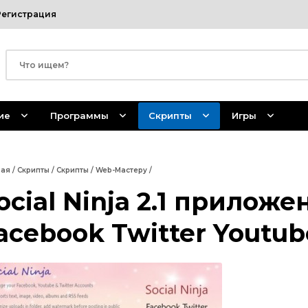
Регистрация
ие
Программы
Скрипты
Игры
ная
/
Скрипты
/
Скрипты
/
Web-Мастеру
/
ocial Ninja 2.1 приложе
acebook Twitter Youtub