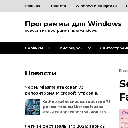
Главная
Новости
Windows и лайфхаки
Программы для Windows
новости ит, программы для windows
Сервисы
Инфокурсы
Сайтостроен
Новости
Глав
S
Червь Miasma атаковал 73
репозитория Microsoft: угроза в
F
цепочке поставок ПО
GitHub
заблокировал
доступ
к
73
репозиториям
Microsoft
из‑за
атаки
самораспространяющегося
червя
Miasma.
Под
удар
попали
важные
проекты
в
четырёх
организациях
Летний фестиваль игр 2026: анонсы
на
платформе:
Azure,
Azure‑Samples,