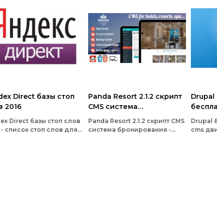
dex Direct базы стоп
Panda Resort 2.1.2 скрипт
Drupal 
в 2016
CMS система
беспл
бронирования
ex Direct базы стоп слов
Panda Resort 2.1.2 скрипт CMS
Drupal 
 - список стоп слов для
система бронирования -
cms дви
кс директ может кому
система управления
открыт
годится
контентом, простая,
управл
эргономичная и админ-
миллио
панель, которая позволяет
прилож
Вам легко управлять
содержимым вашего сайта в
сочетании с легко
настраиваемым шаблоном