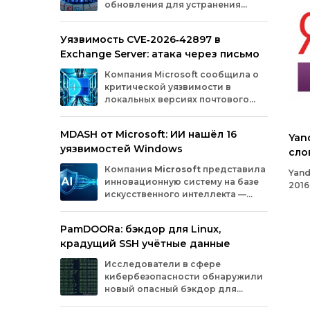
обновления для устранения
оборудования.
критических уязвимостей. Эти
бреши могли позволить злоумышленникам
Уязвимость CVE‑2026‑42897 в
обойти защиту, получить доступ к данным
Exchange Server: атака через письмо
или выполнить произвольный код.
Разберём подробно, какие проблемы
Компания
Microsoft
сообщила
о
были найдены и как их устранили.
критической
уязвимости
в
локальных
версиях
почтового
сервера
Exchange
Server
.
Проблема
с
идентификатором
MDASH от Microsoft: ИИ нашёл 16
CVE‑2026‑42897
(оценка
по
шкале
CVSS
—
Yan
уязвимостей Windows
8,1
балла)
уже
используется
сло
злоумышленниками
для
атак
в
реальных
Компания
Microsoft
представила
Yand
условиях.
инновационную
систему
на
базе
2016
искусственного
интеллекта
—
янде
MDASH
(Multi‑model
Agentic
при
Scanning
Harness).
Инструмент
создан
для
PamDOORa: бэкдор для Linux,
масштабного
поиска
и
устранения
крадущий SSH учётные данные
уязвимостей
в
программном
обеспечении.
Сейчас
система
проходит
тестирование
в
Исследователи в сфере
рамках
ограниченного
закрытого
доступа
у
кибербезопасности обнаружили
ряда
клиентов.
новый опасный бэкдор для
Linux‑систем под названием