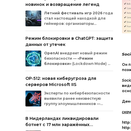
новинок и возвращение легенд
Microsoft
и
MicrosoftDocs.
Среди
заражённых
— компоненты
облачной
Летний
фестиваль
игр
2026
года
платформы
Azure,
демо‑проекты
для
ИИ,
стал
настоящей
находкой
для
документация
и
библиотеки
экосистемы
геймеров:
организаторы
Durable
Task,
которыми
пользуются
тысячи
представили
трейлеры
новых
разработчиков.
проектов
и
поделились
новостями
о
Режим блокировки в ChatGPT: защита
долгожданных
релизах.
Зрители
увидели
данных от утечек
анонсы
продолжения
культовых
серий
и
совершенно
новых
игр
от
именитых
OpenAI
внедряет
новый
режим
Soci
разработчиков.
безопасности
— «
Режим
блокировки
»
(Lockdown
Mode)
—
Он п
для
пользователей
ChatGPT
.
поз
Функция
предназначена
для
снижения
OP‑512: новая киберугроза для
риска
утечки
конфиденциальной
Socia
серверов Microsoft IIS
информации
из‑за
атак
с
внедрением
виде
вредоносных
запросов
(prompt
injection).
осн
Эксперты
по
кибербезопасности
Разберёмся,
кому
и
как
пригодится
эта
выявили
ранее
неизвестную
опция.
Демо
группу
злоумышленников
—
OP‑512
.
Хакеры
атакуют
серверы
скач
Microsoft
Internet
Information
Services
(IIS)
и
В Нидерландах ликвидировали
внедряют
специально
разработанную
http
ботнет с 17 млн заражённых
веб‑оболочную
инфраструктуру.
http:
устройств