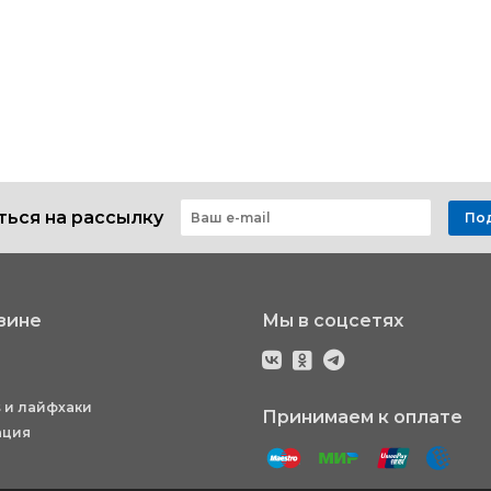
ься на рассылку
По
зине
Мы в соцсетях
 и лайфхаки
Принимаем к оплате
ация