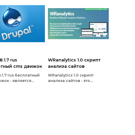
8.1.7 rus
WRanalytics 1.0 скрипт
атный cms движок
анализа сайтов
8.1.7 rus бесплатный
WRanalytics 1.0 скрипт
жок - является
анализа сайтов - это
ой платформой
аналитическая платформа,
ения контентом для
которая позволяет собирать
нов веб-сайтов и
данные о сайтах в виде
ений
сервиса