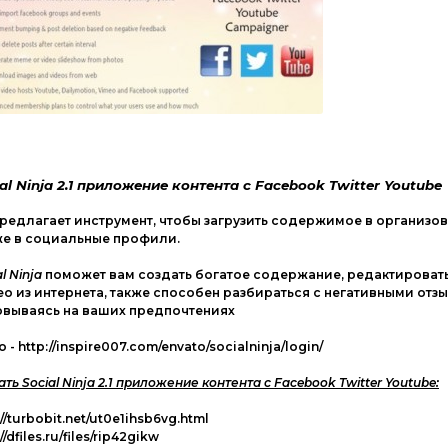
al Ninja 2.1 приложение контента с Facebook Twitter Youtube
редлагает инструмент, чтобы загрузить содержимое в организо
же в социальные профили.
l Ninja
поможет вам создать богатое содержание, редактировать
о из интернета, также способен разбираться с негативными отзы
овываясь на ваших предпочтениях
 - http://inspire007.com/envato/socialninja/login/
ать Social Ninja 2.1 приложение контента с Facebook Twitter Youtube:
://turbobit.net/ut0e1ihsb6vg.html
//dfiles.ru/files/rip42gikw