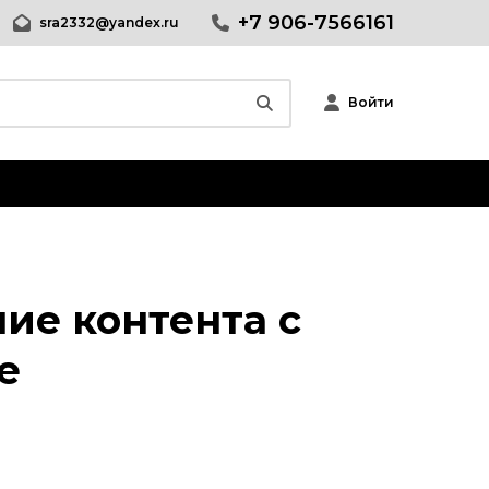
+7 906-7566161
sra2332@yandex.ru
Войти
Wordpress
Joomla
phpBB форум
ние контента с
Другие CMS
Web-Мастеру
e
Другие шаблоны