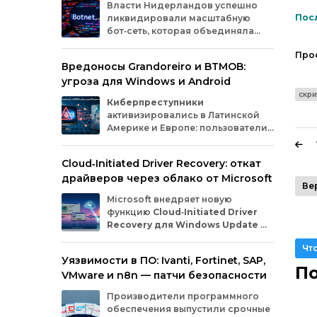
Власти
Нидерландов
успешно
Посл
ликвидировали
масштабную
бот‑сеть,
которая
объединяла
миллионы
заражённых
гаджетов
Про
— от
компьютеров
и
смартфонов
до
Вредоносы Grandoreiro и BTMOB:
планшетов
и
устройств
интернета
вещей
угроза для Windows и Android
(IoT).
Эти
устройства
злоумышленники
использовали
для
проведения
кибератак.
скри
Киберпреступники
активизировались в Латинской
Америке и Европе: пользователи
Windows
и
Android
сталкиваются
с новыми кампаниями по
Cloud‑Initiated Driver Recovery: откат
распространению банковских троянов. По
драйверов через облако от Microsoft
данным исследователей из WatchGuard и
Ве
ESET, вредонос
Grandoreiro
атакует
Microsoft внедряет новую
компьютеры, а
BTMOB
— смартфоны.
функцию
Cloud‑Initiated Driver
Recovery для Windows Update
—
она позволит автоматически
Чт
откатывать проблемные драйверы через
Уязвимости в ПО: Ivanti, Fortinet, SAP,
облако. Теперь, если обновление вызывает
По
VMware и n8n — патчи безопасности
сбои в работе устройств или получает
низкую оценку качества, компания сможет
Производители программного
удалённо заменить драйвер без участия
обеспечения выпустили срочные
пользователя и производителя