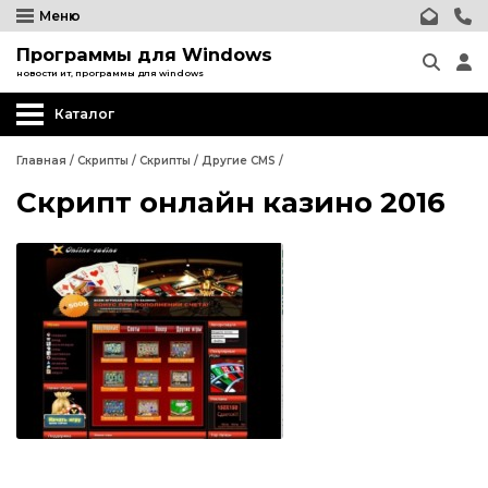
Меню
Программы для Windows
новости ит, программы для windows
Каталог
Главная
/
Скрипты
/
Скрипты
/
Другие CMS
/
Скрипт онлайн казино 2016
Wordpress
Joomla
phpBB форум
Другие CMS
Wordpress
Web-Мастеру
Joomla
Другие шаблоны
phpBB форум
Другие CMS