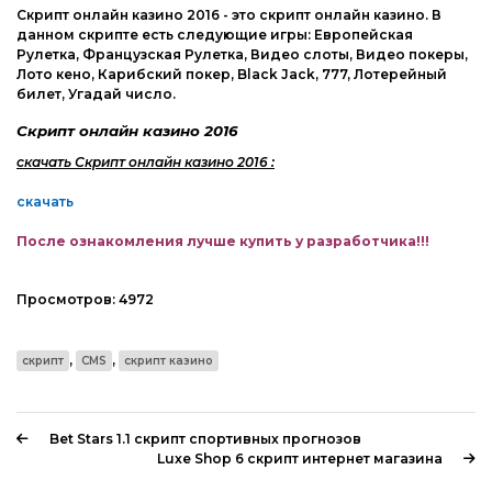
Web-Мастеру
Скрипт онлайн казино 2016 - это скрипт онлайн казино. В
данном скрипте есть следующие игры: Европейская
Другие шаблоны
Рулетка, Французская Рулетка, Видео слоты, Видео покеры,
Лото кено, Карибский покер, Black Jack, 777, Лотерейный
билет, Угадай число.
Скрипт онлайн казино 2016
скачать Скрипт онлайн казино 2016 :
скачать
После ознакомления лучше купить у разработчика!!!
Просмотров:
4972
,
,
скрипт
CMS
скрипт казино
Bet Stars 1.1 скрипт спортивных прогнозов
Luxe Shop 6 скрипт интернет магазина