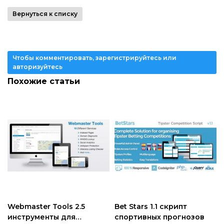
Вернуться к списку
Чтобы комментировать, зарегистрируйтесь или
авторизуйтесь
Похожие статьи
Webmaster Tools 2.5
Bet Stars 1.1 скрипт
инструменты для
спортивных прогнозов