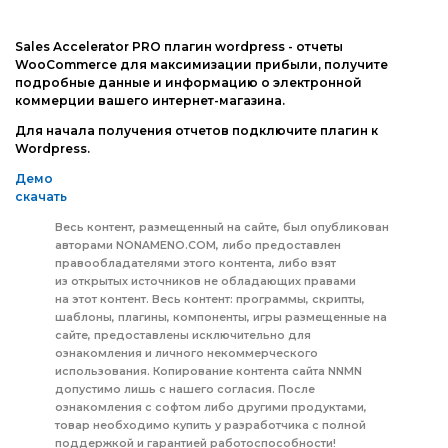
Joomla
Другие шаблоны
Sales Accelerator PRO плагин wordpress - отчеты
phpBB форум
WooCommerce для максимизации прибыли, получите
подробные данные и информацию о электронной
Другие CMS
коммерции вашего интернет-магазина.
Для начала получения отчетов подключите плагин к
Web-Мастеру
Wordpress.
Другие шаблоны
Демо
скачать
Весь контент, размещенный на сайте, был опубликован
авторами NONAMENO.COM, либо предоставлен
правообладателями этого контента, либо взят
из открытых источников не обладающих правами
на этот контент. Весь контент: программы, скрипты,
шаблоны, плагины, компоненты, игры размещенные на
сайте, предоставлены исключительно для
ознакомления и личного некоммерческого
использования. Копирование контента сайта NNMN
допустимо лишь с нашего согласия. После
ознакомления с софтом либо другими продуктами,
товар необходимо купить у разработчика с полной
поддержкой и гарантией работоспособности!