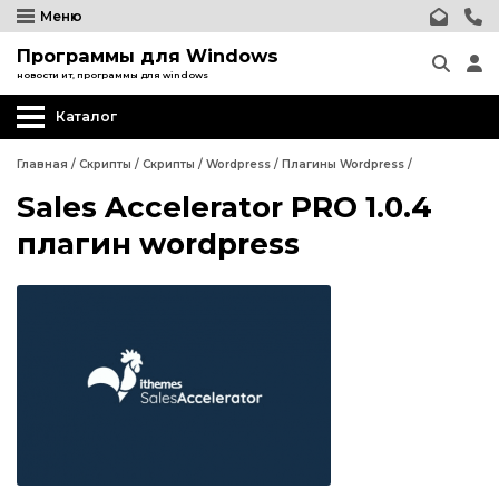
Меню
Программы для Windows
новости ит, программы для windows
Каталог
Главная
/
Скрипты
/
Скрипты
/
Wordpress
/
Плагины Wordpress
/
Sales Accelerator PRO 1.0.4
Wordpress
плагин wordpress
Релизы CMS Wordpress
Плагины Wordpress
Шаблоны Wordpress
Wordpress
Joomla
Релизы CMS Wordpress
phpBB форум
Плагины Wordpress
Другие CMS
Шаблоны Wordpress
Web-Мастеру