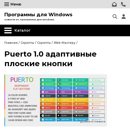
Меню
Программы для Windows
новости ит, программы для windows
Каталог
Главная
/
Скрипты
/
Скрипты
/
Web-Мастеру
/
Puerto 1.0 адаптивные
Wordpress
плоские кнопки
Joomla
phpBB форум
Другие CMS
Wordpress
Web-Мастеру
Joomla
Другие шаблоны
phpBB форум
Другие CMS