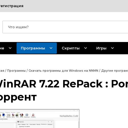
Регистрация
ие
Программы
Скрипты
Игры
ная
/
Программы
/
Скачать программы для Windows на NNMN
/
Другие програ
inRAR 7.22 RePack : Po
оррент