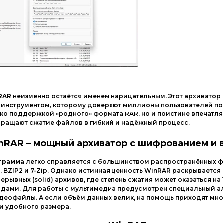
RAR
неизменно остаётся именем нарицательным. Этот архиватор 
 инструментом, которому доверяют миллионы пользователей по 
ько поддержкой «родного» формата RAR, но и поистине впечат
вращают сжатие файлов в гибкий и надёжный процесс.
nRAR – мощный архиватор с шифрованием и 
грамма
легко справляется с большинством распространённых форма
, BZIP2 и 7-Zip. Однако истинная ценность WinRAR раскрываетс
ерывных (solid) архивов, где степень сжатия может оказаться н
дами. Для работы с мультимедиа предусмотрен специальный а
идеофайлы. А если объём данных велик, на помощь приходят м
и удобного размера.