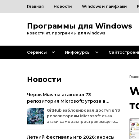
Главная
Новости
Windows и лайфхаки
Программы для Windows
новости ит, программы для windows
Сервисы
Инфокурсы
Сайтостроен
Новости
Глав
W
Червь Miasma атаковал 73
репозитория Microsoft: угроза в
т
цепочке поставок ПО
GitHub
заблокировал
доступ
к
73
репозиториям
Microsoft
из‑за
атаки
самораспространяющегося
червя
Miasma.
Под
удар
попали
важные
проекты
в
четырёх
организациях
Летний фестиваль игр 2026: анонсы
на
платформе:
Azure,
Azure‑Samples,