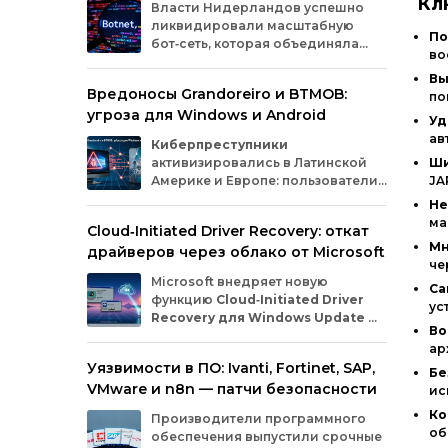
Кл
Власти
Нидерландов
успешно
ликвидировали
масштабную
По
бот‑сеть,
которая
объединяла
во
миллионы
заражённых
гаджетов
Вы
— от
компьютеров
и
смартфонов
до
Вредоносы Grandoreiro и BTMOB:
по
планшетов
и
устройств
интернета
вещей
угроза для Windows и Android
(IoT).
Эти
устройства
злоумышленники
Уд
использовали
для
проведения
кибератак.
ав
Киберпреступники
активизировались в Латинской
Ши
Америке и Европе: пользователи
JA
Windows
и
Android
сталкиваются
Не
с новыми кампаниями по
ма
Cloud‑Initiated Driver Recovery: откат
распространению банковских троянов. По
Мн
драйверов через облако от Microsoft
данным исследователей из WatchGuard и
че
ESET, вредонос
Grandoreiro
атакует
Microsoft внедряет новую
компьютеры, а
BTMOB
— смартфоны.
Са
функцию
Cloud‑Initiated Driver
ус
Recovery для Windows Update
—
Во
она позволит автоматически
ар
откатывать проблемные драйверы через
Уязвимости в ПО: Ivanti, Fortinet, SAP,
облако. Теперь, если обновление вызывает
Бе
VMware и n8n — патчи безопасности
сбои в работе устройств или получает
ис
низкую оценку качества, компания сможет
Ко
Производители программного
удалённо заменить драйвер без участия
об
обеспечения выпустили срочные
пользователя и производителя