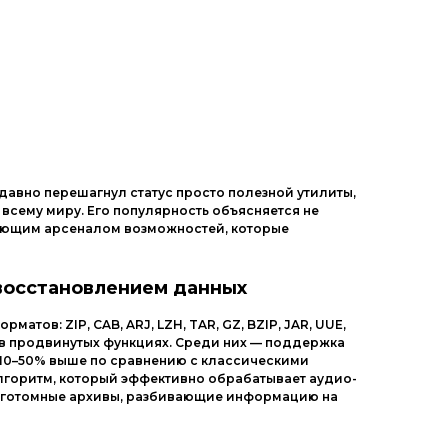
Другие ОС
Драйвера
Игры
давно перешагнул статус просто полезной утилиты,
всему миру. Его популярность объясняется не
ляющим арсеналом возможностей, которые
восстановлением данных
тов: ZIP, CAB, ARJ, LZH, TAR, GZ, BZIP, JAR, UUE,
я в продвинутых функциях. Среди них — поддержка
а 10–50% выше по сравнению с классическими
лгоритм, который эффективно обрабатывает аудио-
ноготомные архивы, разбивающие информацию на