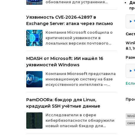
обновления для устранения
До
оборудования.
критических уязвимостей. Эти
пр
бреши могли позволить злоумышленникам
Уязвимость CVE‑2026‑42897 в
обойти защиту, получить доступ к данным
Exchange Server: атака через письмо
или выполнить произвольный код.
Разберём подробно, какие проблемы
Компания
Microsoft
сообщила
о
Сис
были найдены и как их устранили.
критической
уязвимости
в
WinR
локальных
версиях
почтового
8.1,
сервера
Exchange
Server
.
Проблема
с
идентификатором
Разм
MDASH от Microsoft: ИИ нашёл 16
CVE‑2026‑42897
(оценка
по
шкале
CVSS
—
уязвимостей Windows
8,1
балла)
уже
используется
злоумышленниками
для
атак
в
реальных
Компания
Microsoft
представила
условиях.
инновационную
систему
на
базе
Если
искусственного
интеллекта
—
MDASH
(Multi‑model
Agentic
Scanning
Harness).
Инструмент
создан
для
PamDOORa: бэкдор для Linux,
Про
масштабного
поиска
и
устранения
крадущий SSH учётные данные
уязвимостей
в
программном
обеспечении.
Сейчас
система
проходит
тестирование
в
Исследователи в сфере
Win
рамках
ограниченного
закрытого
доступа
у
кибербезопасности обнаружили
ряда
клиентов.
сам
новый опасный бэкдор для
Linux‑систем под названием