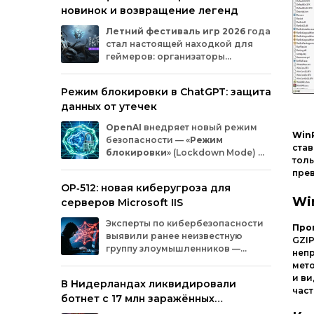
новинок и возвращение легенд
Microsoft
и
MicrosoftDocs.
Среди
заражённых
— компоненты
облачной
Летний
фестиваль
игр
2026
года
платформы
Azure,
демо‑проекты
для
ИИ,
стал
настоящей
находкой
для
документация
и
библиотеки
экосистемы
геймеров:
организаторы
Durable
Task,
которыми
пользуются
тысячи
представили
трейлеры
новых
разработчиков.
проектов
и
поделились
новостями
о
Режим блокировки в ChatGPT: защита
долгожданных
релизах.
Зрители
увидели
данных от утечек
анонсы
продолжения
культовых
серий
и
совершенно
новых
игр
от
именитых
OpenAI
внедряет
новый
режим
разработчиков.
Win
безопасности
— «
Режим
став
блокировки
»
(Lockdown
Mode)
—
тол
для
пользователей
ChatGPT
.
пре
Функция
предназначена
для
снижения
OP‑512: новая киберугроза для
риска
утечки
конфиденциальной
Wi
серверов Microsoft IIS
информации
из‑за
атак
с
внедрением
вредоносных
запросов
(prompt
injection).
Эксперты
по
кибербезопасности
Про
Разберёмся,
кому
и
как
пригодится
эта
выявили
ранее
неизвестную
GZIP
опция.
группу
злоумышленников
—
непр
OP‑512
.
Хакеры
атакуют
серверы
мето
Microsoft
Internet
Information
Services
(IIS)
и
и в
В Нидерландах ликвидировали
внедряют
специально
разработанную
част
ботнет с 17 млн заражённых
веб‑оболочную
инфраструктуру.
устройств