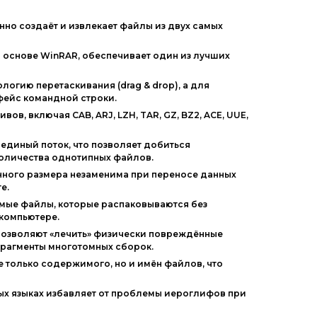
но создаёт и извлекает файлы из двух самых
основе WinRAR, обеспечивает один из лучших
огию перетаскивания (drag & drop), а для
фейс командной строки.
в, включая CAB, ARJ, LZH, TAR, GZ, BZ2, ACE, UUE,
единый поток, что позволяет добиться
количества однотипных файлов.
нного размера незаменима при переносе данных
е.
мые файлы, которые распаковываются без
 компьютере.
озволяют «лечить» физически повреждённые
фрагменты многотомных сборок.
только содержимого, но и имён файлов, что
ых языках избавляет от проблемы иероглифов при