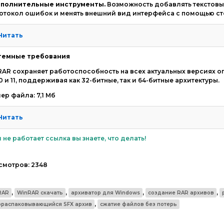
полнительные инструменты.
Возможность добавлять текстовы
отокол ошибок и менять внешний вид интерфейса с помощью ст
Читать
темные требования
AR сохраняет работоспособность на всех актуальных версиях оп
 10 и 11, поддерживая как 32-битные, так и 64-битные архитектуры.
ер файла: 7,1 Мб
Читать
 не работает ссылка вы знаете, что делать!
смотров:
2348
,
,
,
,
RAR
WinRAR скачать
архиватор для Windows
создание RAR архивов
,
ораспаковывающийся SFX архив
сжатие файлов без потерь