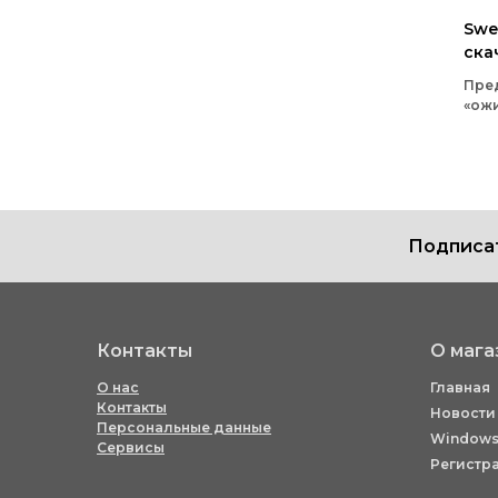
Swe
ска
Пред
«ож
дом
рем
дет
изо
меб
без
Подписат
это
п
про
Контакты
О мага
О нас
Главная
Контакты
Новости
Персональные данные
Windows
Сервисы
Регистр