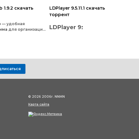
b 1.9.2 скачать
LDPlayer 9.5.11.1 скачать
торрент
b
— удобная
LDPlayer
9:
мма
для
организации
электронной
Android‑эмулятор
теки
и
комфортного
книг
в
формате
FB2.
С
для
ПК
— игры
и
ощью
вы
приведёте
цию
в
порядок,
приложения
на
найдёте
нужные
едения
и
сможете
дписаться
большом
экране
х
прямо
в
ении
— или
Хотите
играть
в
мобильные
тировать
в
другие
игры
на
компьютере
с
ы
для
разных
комфортом
— с
клавиатурой
тв.
© 2026 2006г. NNMN
и
мышью,
на
большом
экране
Карта сайта
и
без
тормозов?
LDPlayer
9
—
это
бесплатный
эмулятор
Android
для
Windows,
который
откроет
доступ
к
тысячам
приложений
и
игр
прямо
на
вашем
ПК.