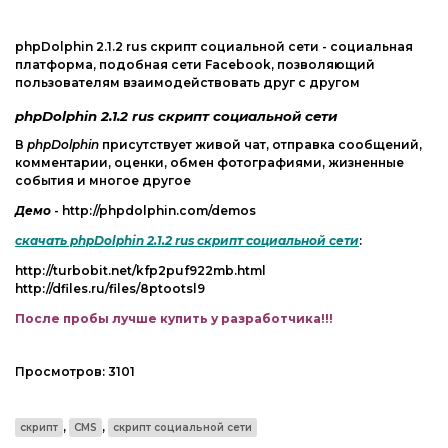
Web-Мастеру
Другие шаблоны
phpDolphin 2.1.2 rus скрипт социальной сети - социальная
платформа, подобная сети Facebook, позволяющий
пользователям взаимодействовать друг с другом
phpDolphin 2.1.2 rus скрипт социальной сети
В
phpDolphin
присутствует живой чат, отправка сообщений,
комментарии, оценки, обмен фотографиями, жизненные
события и многое другое
Демо
- http://phpdolphin.com/demos
скачать phpDolphin 2.1.2 rus скрипт социальной сети
:
http://turbobit.net/kfp2puf922mb.html
http://dfiles.ru/files/8ptootsl9
После пробы лучше купить у разработчика!!!
Просмотров:
3101
,
,
скрипт
CMS
скрипт социальной сети