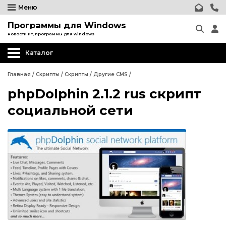
Меню
Программы для Windows
новости ит, программы для windows
Каталог
Главная
/
Скрипты
/
Скрипты
/
Другие CMS
/
phpDolphin 2.1.2 rus скрипт
Wordpress
социальной сети
Joomla
phpBB форум
Другие CMS
Wordpress
Web-Мастеру
Joomla
Другие шаблоны
phpBB форум
Другие CMS