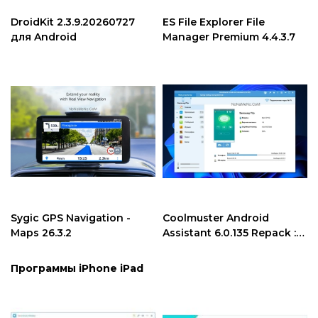
Интернет и сеть
Другие ОС
DroidKit 2.3.9.20260727
ES File Explorer File
Безопасность
для Android
Manager Premium 4.4.3.7
Программы для
Android
Мультимедиа
Программы iPhone iPad
Образование
Программы для MacOSX
Другие ОС
Программы для Android
Драйвера
Программы iPhone iPad
Игры
Программы для MacOSX
Sygic GPS Navigation -
Coolmuster Android
Драйвера
Maps 26.3.2
Assistant 6.0.135 Repack :
Portable
Игры
Программы iPhone iPad