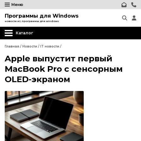
Меню
Программы для Windows
новости ит, программы для windows
Каталог
Главная
/
Новости
/
IT новости
/
Apple выпустит первый
MacBook Pro с сенсорным
OLED-экраном