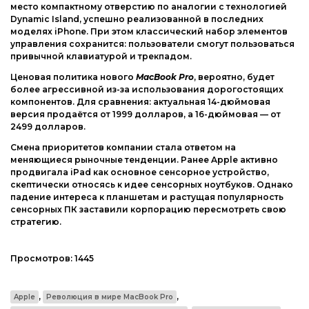
место компактному отверстию по аналогии с технологией
Dynamic Island, успешно реализованной в последних
моделях iPhone. При этом классический набор элементов
управления сохранится: пользователи смогут пользоваться
привычной клавиатурой и трекпадом.
Ценовая политика нового
MacBook Pro
, вероятно, будет
более агрессивной из-за использования дорогостоящих
компонентов. Для сравнения: актуальная 14-дюймовая
версия продаётся от 1999 долларов, а 16-дюймовая — от
2499 долларов.
Смена приоритетов компании стала ответом на
меняющиеся рыночные тенденции. Ранее Apple активно
продвигала iPad как основное сенсорное устройство,
скептически относясь к идее сенсорных ноутбуков. Однако
падение интереса к планшетам и растущая популярность
сенсорных ПК заставили корпорацию пересмотреть свою
стратегию.
Просмотров:
1445
,
,
Apple
Революция в мире MacBook Pro