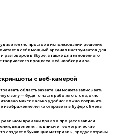
Другие ОС
Драйвера
Игры
м удивительно простое в использовании решение
сочетает в себе мощный арсенал инструментов для
и разговоров в Skype, а также для мгновенного
от творческого процесса: всё необходимое
и скриншоты с веб-камерой
траивать область захвата. Вы можете записывать
ную зону — будь то часть рабочего стола, окно
лизовано максимально удобно: можно сохранить
ое изображение легко отправить в буфер обмена
 реальном времени прямо в процессе записи.
релки, выделения, подписи и геометрические
 кто создает обучающие материалы, предусмотрены