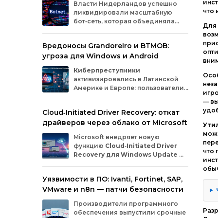
инст
Власти
Нидерландов
успешно
что 
ликвидировали
масштабную
бот‑сеть,
которая
объединяла
Для
миллионы
заражённых
гаджетов
возм
— от
компьютеров
и
смартфонов
до
прис
Вредоносы Grandoreiro и BTMOB:
планшетов
и
устройств
интернета
вещей
опти
угроза для Windows и Android
(IoT).
Эти
устройства
злоумышленники
вни
использовали
для
проведения
кибератак.
Киберпреступники
Особ
активизировались в Латинской
неза
Америке и Европе: пользователи
игр
Windows
и
Android
сталкиваются
— вы
с новыми кампаниями по
удо
Cloud‑Initiated Driver Recovery: откат
распространению банковских троянов. По
драйверов через облако от Microsoft
данным исследователей из WatchGuard и
Утил
ESET, вредонос
Grandoreiro
атакует
можн
Microsoft внедряет новую
компьютеры, а
BTMOB
— смартфоны.
пере
функцию
Cloud‑Initiated Driver
что 
Recovery для Windows Update
—
инст
она позволит автоматически
обыч
откатывать проблемные драйверы через
Уязвимости в ПО: Ivanti, Fortinet, SAP,
облако. Теперь, если обновление вызывает
VMware и n8n — патчи безопасности
сбои в работе устройств или получает
низкую оценку качества, компания сможет
Производители программного
удалённо заменить драйвер без участия
Раз
обеспечения выпустили срочные
пользователя и производителя