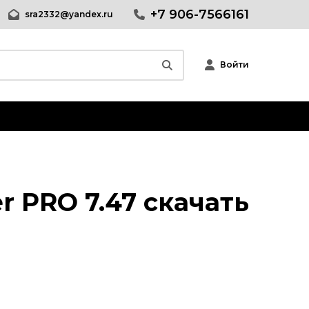
+7 906-7566161
sra2332@yandex.ru
Войти
Другие программы
Системные программы
Программы для Бизнеса
Дизайн - графика
r PRO 7.47 скачать
Обработка текста
Интернет и сеть
Безопасность
Мультимедиа
Образование