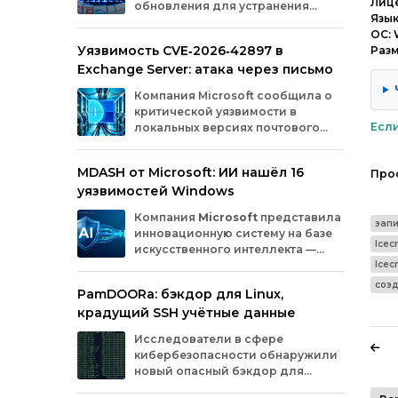
Лице
обновления для устранения
оборудования.
Язык
критических уязвимостей. Эти
ОС: 
бреши могли позволить злоумышленникам
Уязвимость CVE‑2026‑42897 в
Раз
обойти защиту, получить доступ к данным
Exchange Server: атака через письмо
или выполнить произвольный код.
Разберём подробно, какие проблемы
Компания
Microsoft
сообщила
о
были найдены и как их устранили.
критической
уязвимости
в
Если
локальных
версиях
почтового
сервера
Exchange
Server
.
Проблема
с
идентификатором
MDASH от Microsoft: ИИ нашёл 16
Про
CVE‑2026‑42897
(оценка
по
шкале
CVSS
—
уязвимостей Windows
8,1
балла)
уже
используется
злоумышленниками
для
атак
в
реальных
Компания
Microsoft
представила
условиях.
запи
инновационную
систему
на
базе
Icec
искусственного
интеллекта
—
MDASH
(Multi‑model
Agentic
Icec
Scanning
Harness).
Инструмент
создан
для
соз
PamDOORa: бэкдор для Linux,
масштабного
поиска
и
устранения
крадущий SSH учётные данные
уязвимостей
в
программном
обеспечении.
Сейчас
система
проходит
тестирование
в
Исследователи в сфере
рамках
ограниченного
закрытого
доступа
у
кибербезопасности обнаружили
ряда
клиентов.
новый опасный бэкдор для
Linux‑систем под названием