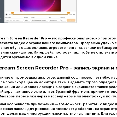
ream Screen Recorder Pro
— это профессиональное, но при это
захвата видео с экрана вашего компьютера. Программа удачно 
ания обучающих роликов, игрового контента, записи вебинаров 
ания скриншотов. Интерфейс построен так, чтобы не отвлекать 
дится буквально в одном клике.
ecream Screen Recorder Pro – запись экрана 
личие от громоздких аналогов, данный софт позволяет гибко нас
всё происходящее на мониторе, так и выделять строго определён
ложения или игровая локация. Создание скриншотов также реа
й экран, активное окно или выбранный фрагмент, причем готов
быстрой пересылки через мессенджеры или электронную почту.
ная особенность приложения — возможность работать с видео в
оенная панель для рисования позволяет добавлять на экран ст
ры, делая ваши инструкции максимально наглядными. Для тех,