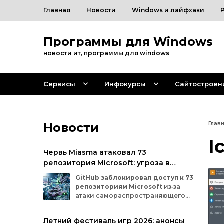
Главная
Новости
Windows и лайфхаки
Программы для Windows
новости ит, программы для windows
Сервисы
Инфокурсы
Сайтостроен
Новости
Глав
I
Червь Miasma атаковал 73
репозитория Microsoft: угроза в
цепочке поставок ПО
GitHub
заблокировал
доступ
к
73
репозиториям
Microsoft
из‑за
атаки
самораспространяющегося
червя
Miasma.
Под
удар
попали
важные
проекты
в
четырёх
организациях
Летний фестиваль игр 2026: анонсы
на
платформе:
Azure,
Azure‑Samples,