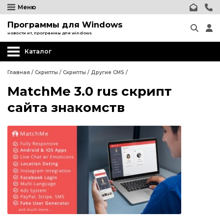
Меню
Программы для Windows
новости ит, программы для windows
Каталог
Главная
/
Скрипты
/
Скрипты
/
Другие CMS
/
MatchMe 3.0 rus скрипт
Wordpress
сайта знакомств
Joomla
phpBB форум
Другие CMS
Wordpress
Web-Мастеру
Joomla
Другие шаблоны
phpBB форум
Другие CMS