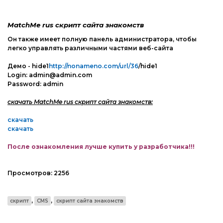
Web-Мастеру
Другие шаблоны
MatchMe rus скрипт сайта знакомств
Он также имеет полную панель администратора, чтобы
легко управлять различными частями веб-сайта
Демо - hide1
http://nonameno.com/url/36
/hide1
Login: admin@admin.com
Password: admin
скачать MatchMe rus скрипт сайта знакомств:
скачать
скачать
После ознакомления лучше купить у разработчика!!!
Просмотров:
2256
,
,
скрипт
CMS
скрипт сайта знакомств