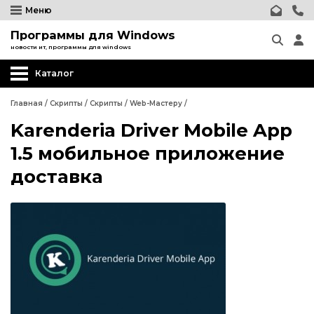
Меню
Программы для Windows
новости ит, программы для windows
Каталог
Главная
/
Скрипты
/
Скрипты
/
Web-Мастеру
/
Karenderia Driver Mobile App
Wordpress
1.5 мобильное приложение
Joomla
доставка
phpBB форум
Другие CMS
Wordpress
Web-Мастеру
Joomla
Другие шаблоны
phpBB форум
Другие CMS