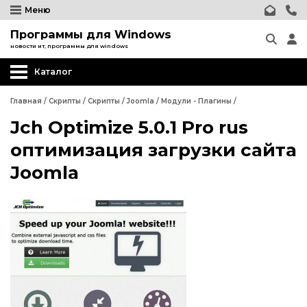
Меню
Программы для Windows
новости ит, программы для windows
Каталог
Главная
/
Скрипты
/
Скрипты
/
Joomla
/
Модули - Плагины
/
Jch Optimize 5.0.1 Pro rus
Wordpress
оптимизация загрузки сайта
Joomla
Joomla
Шаблоны Joomla
Релизы Joomla
Wordpress
Компоненты Joomla
Joomla
Модули, плагины Joomla
Шаблоны Joomla
Шаблоны Joomla
Релизы Joomla
phpBB форум