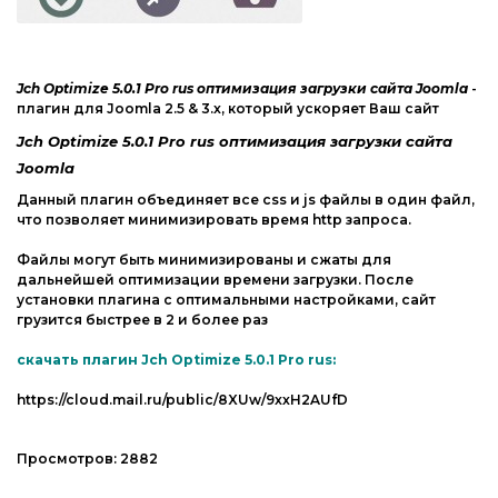
Компоненты Joomla
Другие CMS
Модули, плагины Joomla
Web-Мастеру
Jch Optimize 5.0.1 Pro rus оптимизация загрузки сайта Joomla
Шаблоны Joomla
-
плагин для Joomla 2.5 & 3.x, который ускоряет Ваш сайт
Другие шаблоны
Jch Optimize 5.0.1 Pro rus оптимизация загрузки сайта
phpBB форум
Joomla
Другие CMS
Данный плагин объединяет все css и js файлы в один файл,
что позволяет минимизировать время http запроса.
Web-Мастеру
Файлы могут быть минимизированы и сжаты для
Другие шаблоны
дальнейшей оптимизации времени загрузки. После
установки плагина с оптимальными настройками, сайт
грузится быстрее в 2 и более раз
скачать плагин Jch Optimize 5.0.1 Pro rus:
https://cloud.mail.ru/public/8XUw/9xxH2AUfD
Просмотров:
2882