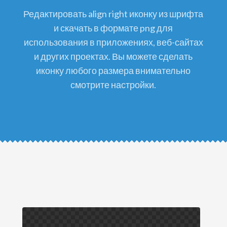
редактировать align right иконку из шрифта
и скачать в формате png для
использования в приложениях, веб-сайтах
и других проектах. Вы можете сделать
иконку любого размера внимательно
смотрите настройки.