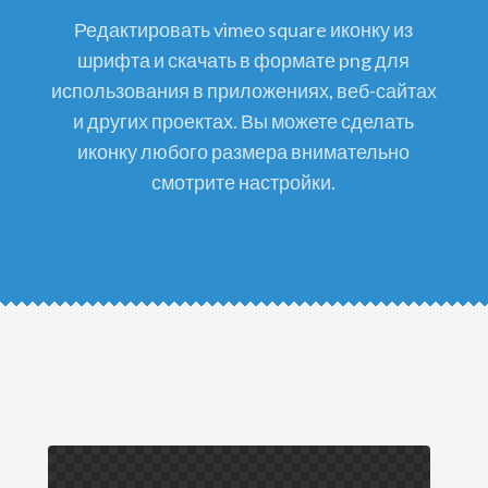
редактировать vimeo square иконку из
шрифта и скачать в формате png для
использования в приложениях, веб-сайтах
и других проектах. Вы можете сделать
иконку любого размера внимательно
смотрите настройки.