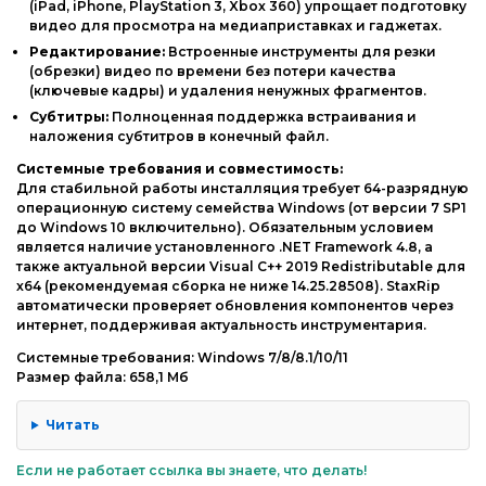
(iPad, iPhone, PlayStation 3, Xbox 360) упрощает подготовку
видео для просмотра на медиаприставках и гаджетах.
Редактирование:
Встроенные инструменты для резки
(обрезки) видео по времени без потери качества
(ключевые кадры) и удаления ненужных фрагментов.
Субтитры:
Полноценная поддержка встраивания и
наложения субтитров в конечный файл.
Системные требования и совместимость:
Для стабильной работы инсталляция требует 64-разрядную
операционную систему семейства Windows (от версии 7 SP1
до Windows 10 включительно). Обязательным условием
является наличие установленного .NET Framework 4.8, а
также актуальной версии Visual C++ 2019 Redistributable для
x64 (рекомендуемая сборка не ниже 14.25.28508). StaxRip
автоматически проверяет обновления компонентов через
интернет, поддерживая актуальность инструментария.
Системные требования: Windows 7/8/8.1/10/11
Размер файла: 658,1 Мб
Читать
Если не работает ссылка вы знаете, что делать!