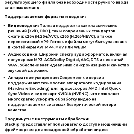
результирующего файла без необходимости ручного ввода
сложных команд.
Поддерживаемые форматы и кодеки:
Видеокодеки:
Полная поддержка как классических
решений (XviD, DivX), так и современных стандартов
сжатия: x264 (H.264/AVC), x265 (H.265/HEVC), а также
перспективный VP9. Готовые файлы могут быть упакованы
в контейнеры AVI, MP4, MKV или WEBM.
Аудиокодеки:
Широкий спектр аудиоформатов, включая
популярные MP3, AC3/Dolby Digital, AAC, DTS и несжатый
WAV, обеспечивает идеальную синхронизацию и качество
звуковой дорожки.
Аппаратное ускорение:
Современные версии
поддерживают технологию аппаратного кодирования
(Hardware Encoding) для процессоров AMD, Intel Quick
Sync Video и видеокарт NVIDIA (NVENC), что позволяет
многократно ускорить обработку видео на
поддерживаемых системах без критической потери
качества.
Продвинутые инструменты обработки:
StaxRip предоставляет пользователю доступ к мощнейшим
фреймворкам для покадровой обработки видео: