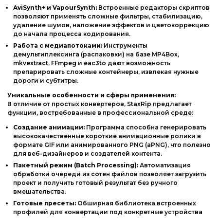
AviSynth+ и VapourSynth:
Встроенные редакторы скриптов
позволяют применять сложные фильтры, стабилизацию,
удаление шумов, наложение эффектов и цветокоррекцию
до начала процесса кодирования.
Работа с медиапотоками:
Инструменты
демультиплексинга (распаковки) на базе MP4Box,
mkvextract, FFmpeg и eac3to дают возможность
препарировать сложные контейнеры, извлекая нужные
дороги и субтитры.
Уникальные особенности и сферы применения:
В отличие от простых конвертеров, StaxRip предлагает
функции, востребованные в профессиональной среде:
Создание анимации:
Программа способна генерировать
высококачественные короткие анимационные ролики в
формате GIF или анимированного PNG (aPNG), что полезно
для веб-дизайнеров и создателей контента.
Пакетный режим (Batch Processing):
Автоматизация
обработки очереди из сотен файлов позволяет загрузить
проект и получить готовый результат без ручного
вмешательства.
Готовые пресеты:
Обширная библиотека встроенных
профилей для конвертации под конкретные устройства