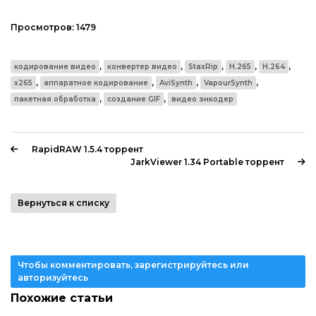
Просмотров:
1479
,
,
,
,
,
кодирование видео
конвертер видео
StaxRip
H.265
H.264
,
,
,
,
x265
аппаратное кодирование
AviSynth
VapourSynth
,
,
пакетная обработка
создание GIF
видео энкодер
RapidRAW 1.5.4 торрент
JarkViewer 1.34 Portable торрент
Вернуться к списку
Чтобы комментировать, зарегистрируйтесь или
авторизуйтесь
Похожие статьи