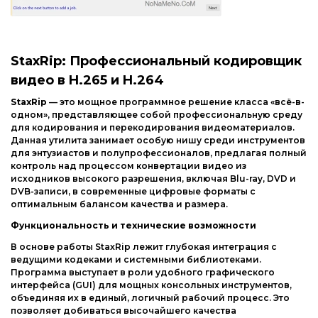
Интернет и сеть
Другие ОС
Безопасность
Драйвера
Мультимедиа
StaxRip: Профессиональный кодировщик
Игры
видео в H.265 и H.264
Образование
StaxRip
— это мощное программное решение класса «всё-в-
Другие ОС
одном», представляющее собой профессиональную среду
для кодирования и перекодирования видеоматериалов.
Драйвера
Данная утилита занимает особую нишу среди инструментов
для энтузиастов и полупрофессионалов, предлагая полный
Игры
контроль над процессом конвертации видео из
исходников высокого разрешения, включая Blu-ray, DVD и
DVB-записи, в современные цифровые форматы с
оптимальным балансом качества и размера.
Функциональность и технические возможности
В основе работы StaxRip лежит глубокая интеграция с
ведущими кодеками и системными библиотеками.
Программа выступает в роли удобного графического
интерфейса (GUI) для мощных консольных инструментов,
объединяя их в единый, логичный рабочий процесс. Это
позволяет добиваться высочайшего качества