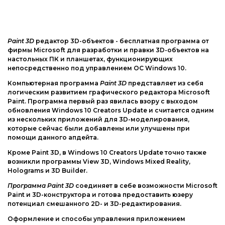
Интернет и сеть
Другие ОС
Безопасность
Драйвера
Мультимедиа
Paint 3D
редактор 3D-объектов - бесплатная программа от
Игры
фирмы Microsoft для разработки и правки 3D-объектов на
Образование
настольных ПК и планшетах, функционирующих
непосредственно под управлением ОС Windows 10.
Другие ОС
Компьютерная программа
Paint 3D
представляет из себя
логическим развитием графического редактора Microsoft
Драйвера
Paint. Программа первый раз явилась взору с выходом
обновления Windows 10 Creators Update и считается одним
Игры
из нескольких приложений для 3D-моделирования,
которые сейчас были добавлены или улучшены при
помощи данного апдейта.
Кроме Paint 3D, в Windows 10 Creators Update точно также
возникли программы View 3D, Windows Mixed Reality,
Holograms и 3D Builder.
Программа Paint 3D
соединяет в себе возможности Microsoft
Paint и 3D-конструктора и готова предоставить юзеру
потенциал смешанного 2D- и 3D-редактирования.
Оформление и способы управления приложением