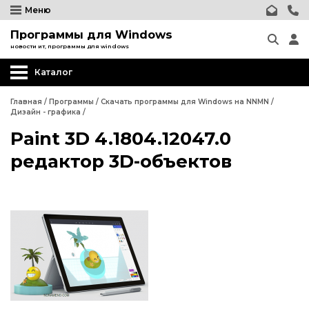
Меню
Программы для Windows
новости ит, программы для windows
Каталог
Другие программы
Главная
/
Программы
/
Скачать программы для Windows на NNMN
/
Дизайн - графика
/
Системные программы
Paint 3D 4.1804.12047.0
Программы для Бизнеса
редактор 3D-объектов
Дизайн - графика
Другие программы
Обработка текста
Системные программы
Интернет и сеть
Программы для Бизнеса
Безопасность
Дизайн - графика
Мультимедиа
Обработка текста
Образование