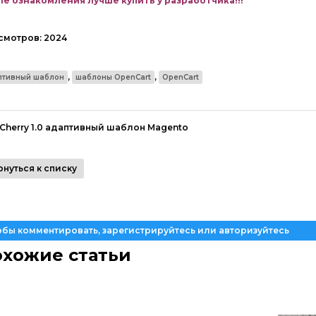
е ознакомления лучше купить у разработчика!!!
смотров:
2024
,
,
птивный шаблон
шаблоны OpenCart
OpenCart
Cherry 1.0 адаптивный шаблон Magento
рнуться к списку
обы комментировать, зарегистрируйтесь или авторизуйтесь
хожие статьи