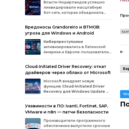
Посл
Власти
Нидерландов
успешно
ликвидировали
масштабную
бот‑сеть,
которая
объединяла
Про
миллионы
заражённых
гаджетов
— от
компьютеров
и
смартфонов
до
Вредоносы Grandoreiro и BTMOB:
планшетов
и
устройств
интернета
вещей
ада
угроза для Windows и Android
(IoT).
Эти
устройства
злоумышленники
использовали
для
проведения
кибератак.
Киберпреступники
активизировались в Латинской
Америке и Европе: пользователи
Windows
и
Android
сталкиваются
с новыми кампаниями по
Cloud‑Initiated Driver Recovery: откат
распространению банковских троянов. По
Ве
драйверов через облако от Microsoft
данным исследователей из WatchGuard и
ESET, вредонос
Grandoreiro
атакует
Microsoft внедряет новую
компьютеры, а
BTMOB
— смартфоны.
функцию
Cloud‑Initiated Driver
Recovery для Windows Update
—
Чт
она позволит автоматически
откатывать проблемные драйверы через
По
Уязвимости в ПО: Ivanti, Fortinet, SAP,
облако. Теперь, если обновление вызывает
VMware и n8n — патчи безопасности
сбои в работе устройств или получает
низкую оценку качества, компания сможет
Производители программного
удалённо заменить драйвер без участия
обеспечения выпустили срочные
пользователя и производителя