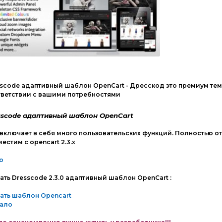
scode адаптивный шаблон OpenCart - Дресскод это премиум тема
тветствии с вашими потребностями
sscode адаптивный шаблон OpenCart
включает в себя много пользовательских функций. Полностью от
естим с opencart 2.3.х
о
ать Dresscode 2.3.0 адаптивный шаблон OpenCart :
ать шаблон Opencart
кало