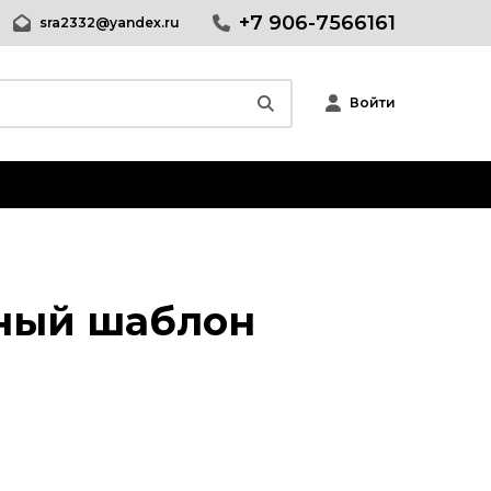
+7 906-7566161
sra2332@yandex.ru
Войти
Wordpress
Joomla
phpBB форум
вный шаблон
Другие CMS
Web-Мастеру
Другие шаблоны