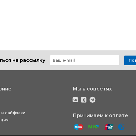
ься на рассылку
По
зине
Мы в соцсетях
 и лайфхаки
Принимаем к оплате
ация