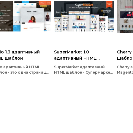
io 1.3 адаптивный
SuperMarket 1.0
Cherry
L шаблон
адаптивный HTML
шабло
шаблон
io адаптивный HTML
SuperMarket адаптивный
Cherry
он - это одна страница
HTML шаблон - Супермаркет
Magent
 резюме или личного
современный, чистый и
отзывчи
тфолио построен на
профессиональный HTML
чрезвы
ron Bootstrap 3
шаблон, это в полной мере
настра
ностью адаптивный
отзывчивый шаблон и
параме
лон
потрясающе смотрится на
админи
всех типах экранов и
устройств