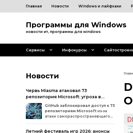
Главная
Новости
Windows и лайфхаки
Программы для Windows
новости ит, программы для windows
Сервисы
Инфокурсы
Сайтостроен
Новости
Глав
D
Червь Miasma атаковал 73
репозитория Microsoft: угроза в
O
цепочке поставок ПО
GitHub
заблокировал
доступ
к
73
репозиториям
Microsoft
из‑за
атаки
самораспространяющегося
червя
Miasma.
Под
удар
попали
важные
проекты
в
четырёх
организациях
Летний фестиваль игр 2026: анонсы
на
платформе:
Azure,
Azure‑Samples,