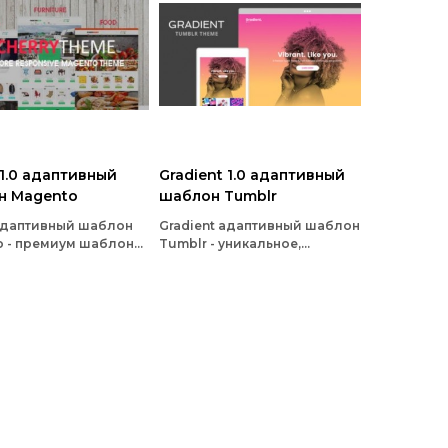
 1.0 адаптивный
Gradient 1.0 адаптивный
н Magento
шаблон Tumblr
 адаптивный шаблон
Gradient адаптивный шаблон
o - премиум шаблон
Tumblr - уникальное,
вый тема magento с
красочное шаблон
чайно
портфолио tumblr. Градиент
иваемыми
является полностью
трами
настраиваемым и
стратора
многофункциональным