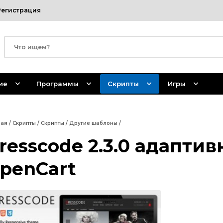
Регистрация
ие
Программы
Скрипты
Игры
ная
/
Скрипты
/
Скрипты
/
Другие шаблоны
/
resscode 2.3.0 адапти
penCart