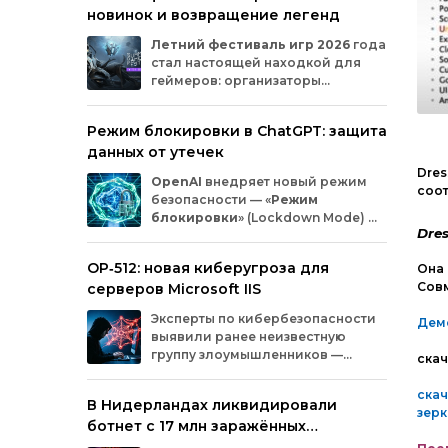
новинок и возвращение легенд
Microsoft
и
MicrosoftDocs.
Среди
заражённых
— компоненты
облачной
Летний
фестиваль
игр
2026
года
платформы
Azure,
демо‑проекты
для
ИИ,
стал
настоящей
находкой
для
документация
и
библиотеки
экосистемы
геймеров:
организаторы
Durable
Task,
которыми
пользуются
тысячи
представили
трейлеры
новых
разработчиков.
проектов
и
поделились
новостями
о
Режим блокировки в ChatGPT: защита
долгожданных
релизах.
Зрители
увидели
данных от утечек
анонсы
продолжения
культовых
серий
и
совершенно
новых
игр
от
именитых
Dres
OpenAI
внедряет
новый
режим
разработчиков.
соо
безопасности
— «
Режим
блокировки
»
(Lockdown
Mode)
—
Dre
для
пользователей
ChatGPT
.
Функция
предназначена
для
снижения
OP‑512: новая киберугроза для
Она 
риска
утечки
конфиденциальной
Совм
серверов Microsoft IIS
информации
из‑за
атак
с
внедрением
вредоносных
запросов
(prompt
injection).
Эксперты
по
кибербезопасности
Дем
Разберёмся,
кому
и
как
пригодится
эта
выявили
ранее
неизвестную
опция.
группу
злоумышленников
—
скач
OP‑512
.
Хакеры
атакуют
серверы
Microsoft
Internet
Information
Services
(IIS)
и
скач
В Нидерландах ликвидировали
внедряют
специально
разработанную
зер
ботнет с 17 млн заражённых
веб‑оболочную
инфраструктуру.
устройств