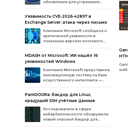
обновления для устранения
оборудования.
критических уязвимостей. Эти
бреши могли позволить злоумышленникам
Уязвимость CVE‑2026‑42897 в
обойти защиту, получить доступ к данным
Exchange Server: атака через письмо
или выполнить произвольный код.
Разберём подробно, какие проблемы
Компания
Microsoft
сообщила
о
были найдены и как их устранили.
критической
уязвимости
в
локальных
версиях
почтового
сервера
Exchange
Server
.
Gen
Проблема
с
идентификатором
MDASH от Microsoft: ИИ нашёл 16
HTM
CVE‑2026‑42897
(оценка
по
шкале
CVSS
—
уязвимостей Windows
8,1
балла)
уже
используется
Gen
злоумышленниками
для
атак
в
реальных
шабл
Компания
Microsoft
представила
условиях.
для
инновационную
систему
на
базе
пор
искусственного
интеллекта
—
Flat
MDASH
(Multi‑model
Agentic
пол
Scanning
Harness).
Инструмент
создан
для
PamDOORa: бэкдор для Linux,
шаб
масштабного
поиска
и
устранения
крадущий SSH учётные данные
уязвимостей
в
программном
обеспечении.
Сейчас
система
проходит
тестирование
в
Исследователи в сфере
рамках
ограниченного
закрытого
доступа
у
кибербезопасности обнаружили
ряда
клиентов.
новый опасный бэкдор для
Linux‑систем под названием