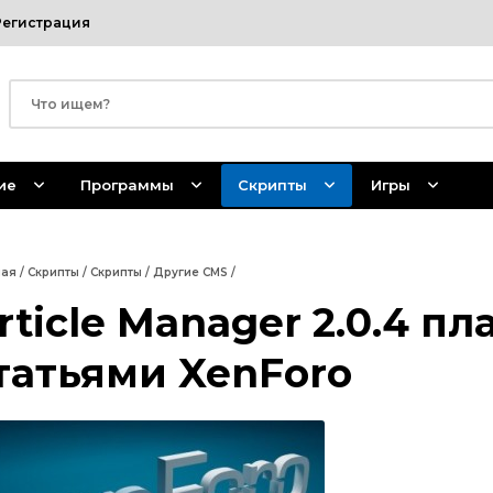
Регистрация
ие
Программы
Скрипты
Игры
ная
/
Скрипты
/
Скрипты
/
Другие CMS
/
rticle Manager 2.0.4 п
татьями XenForo