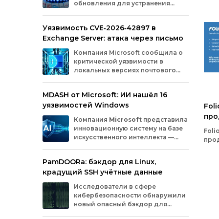
обновления для устранения
оборудования.
критических уязвимостей. Эти
бреши могли позволить злоумышленникам
Уязвимость CVE‑2026‑42897 в
обойти защиту, получить доступ к данным
Exchange Server: атака через письмо
или выполнить произвольный код.
Разберём подробно, какие проблемы
Компания
Microsoft
сообщила
о
были найдены и как их устранили.
критической
уязвимости
в
локальных
версиях
почтового
сервера
Exchange
Server
.
Проблема
с
идентификатором
MDASH от Microsoft: ИИ нашёл 16
CVE‑2026‑42897
(оценка
по
шкале
CVSS
—
уязвимостей Windows
8,1
балла)
уже
используется
Foli
злоумышленниками
для
атак
в
реальных
про
Компания
Microsoft
представила
условиях.
инновационную
систему
на
базе
Foli
искусственного
интеллекта
—
прод
MDASH
(Multi‑model
Agentic
пол
Scanning
Harness).
Инструмент
создан
для
онл
PamDOORa: бэкдор для Linux,
масштабного
поиска
и
устранения
дом
крадущий SSH учётные данные
уязвимостей
в
программном
обеспечении.
Сейчас
система
проходит
тестирование
в
Исследователи в сфере
рамках
ограниченного
закрытого
доступа
у
кибербезопасности обнаружили
ряда
клиентов.
новый опасный бэкдор для
Linux‑систем под названием