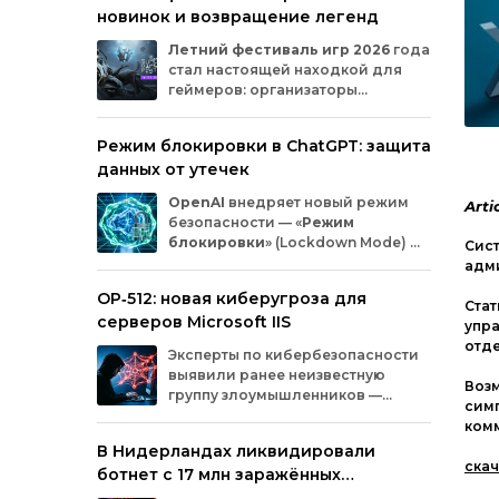
новинок и возвращение легенд
Microsoft
и
MicrosoftDocs.
Среди
заражённых
— компоненты
облачной
Летний
фестиваль
игр
2026
года
платформы
Azure,
демо‑проекты
для
ИИ,
стал
настоящей
находкой
для
документация
и
библиотеки
экосистемы
геймеров:
организаторы
Durable
Task,
которыми
пользуются
тысячи
представили
трейлеры
новых
разработчиков.
проектов
и
поделились
новостями
о
Режим блокировки в ChatGPT: защита
долгожданных
релизах.
Зрители
увидели
данных от утечек
анонсы
продолжения
культовых
серий
и
совершенно
новых
игр
от
именитых
OpenAI
внедряет
новый
режим
Arti
разработчиков.
безопасности
— «
Режим
блокировки
»
(Lockdown
Mode)
—
Сист
для
пользователей
ChatGPT
.
адми
Функция
предназначена
для
снижения
OP‑512: новая киберугроза для
риска
утечки
конфиденциальной
Стат
серверов Microsoft IIS
информации
из‑за
атак
с
внедрением
упра
вредоносных
запросов
(prompt
injection).
отде
Эксперты
по
кибербезопасности
Разберёмся,
кому
и
как
пригодится
эта
выявили
ранее
неизвестную
опция.
Воз
группу
злоумышленников
—
симп
OP‑512
.
Хакеры
атакуют
серверы
комм
Microsoft
Internet
Information
Services
(IIS)
и
В Нидерландах ликвидировали
внедряют
специально
разработанную
скач
ботнет с 17 млн заражённых
веб‑оболочную
инфраструктуру.
устройств