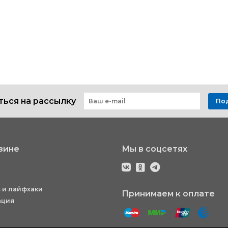
ься на рассылку
По
зине
Мы в соцсетях
 и лайфхаки
Принимаем к оплате
ация