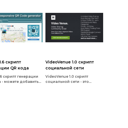
1.6 скрипт
VideoVenue 1.0 скрипт
ации QR кода
социальной сети
.6 скрипт генерации
VideoVenue 1.0 скрипт
 - можете добавить
социальной сети - это
готип, выберать свои
современная CMS (Content
нные цвета и
Manegment System) для
ть окончательный
создания собственной
в форматах .png,
социальной сети
s