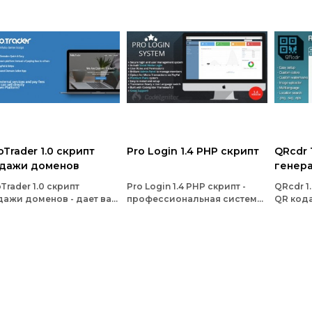
oTrader 1.0 скрипт
Pro Login 1.4 PHP скрипт
QRcdr 
дажи доменов
генер
oTrader 1.0 скрипт
Pro Login 1.4 PHP скрипт -
QRcdr 1
ажи доменов - дает вам
профессиональная система
QR кода
ный контроль над вашим
управления пользователями
свой ло
айн процессом продажи
мощный PHP скрипт
собстве
енов
позволяет вам управлять
загрузи
вашим пользователям
QRcode 
.svg, .ep