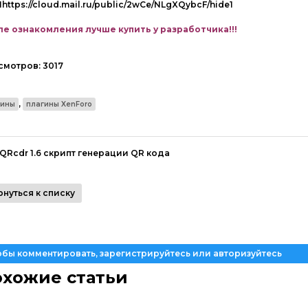
1https://cloud.mail.ru/public/2wCe/NLgXQybcF/hide1
е ознакомления лучше купить у разработчика!!!
смотров:
3017
,
гины
плагины XenForo
QRcdr 1.6 скрипт генерации QR кода
рнуться к списку
обы комментировать, зарегистрируйтесь или авторизуйтесь
хожие статьи