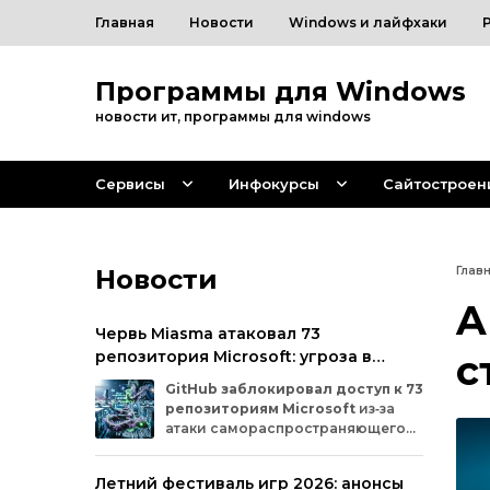
Главная
Новости
Windows и лайфхаки
Программы для Windows
новости ит, программы для windows
Сервисы
Инфокурсы
Сайтостроен
Новости
Глав
A
Червь Miasma атаковал 73
репозитория Microsoft: угроза в
с
цепочке поставок ПО
GitHub
заблокировал
доступ
к
73
репозиториям
Microsoft
из‑за
атаки
самораспространяющегося
червя
Miasma.
Под
удар
попали
важные
проекты
в
четырёх
организациях
Летний фестиваль игр 2026: анонсы
на
платформе:
Azure,
Azure‑Samples,