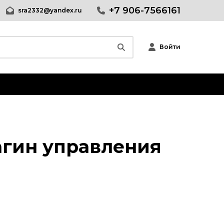
+7 906-7566161
sra2332@yandex.ru
Войти
Wordpress
Joomla
phpBB форум
лагин управления
Другие CMS
Web-Мастеру
Другие шаблоны