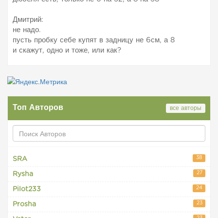
Дмитрий:
не надо.
пусть пробку себе купят в задницу не 6см, а 8
и скажут, одно и тоже, или как?
Топ Авторов
все авторы
38
SRA
27
Rysha
24
Pilot233
23
Prosha