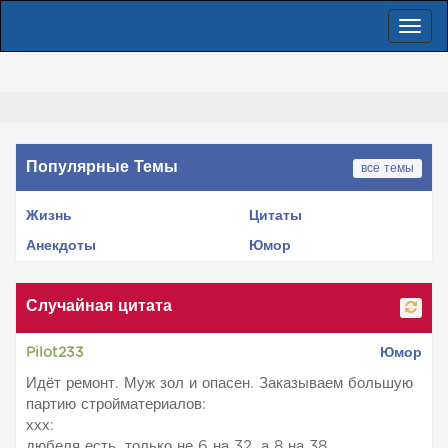
Пере
нави
Популярные Темы
все темы
Жизнь
Цитаты
Анекдоты
Юмор
Случайная цитата
Pilot233
Юмор
Идёт ремонт. Муж зол и опасен. Заказываем большую
партию стройматериалов:
ххх:
дюбеля есть, только не 6 на 32, а 8 на 38