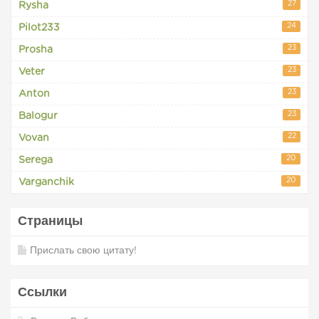
27
Rysha
24
Pilot233
23
Prosha
23
Veter
23
Anton
23
Balogur
22
Vovan
20
Serega
20
Varganchik
Страницы
Прислать свою цитату!
Ссылки