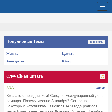
Пере
нави
Популярные Темы
все темы
Жизнь
Цитаты
Анекдоты
Юмор
Случайная цитата
SRA
Байки
Хм… это с праздничком! Сегодня международный день
вампира. Почему именно 8 ноября? Согласно
некоторым источникам, 8 ноября 1431 года родился
князь Влад, известный как Дракула. А также, 8 ноября