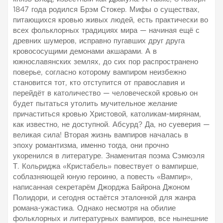
1847 года родился Брэм Стокер. Мифы о существах,
питающихся кровью живых людей, есть практически во
всех фольклорных традициях мира — начиная ещё с
древних шумеров, исправно пугавших друг друга
кровососущими демонами акшарами. А в
южнославянских землях, до сих пор распространено
поверье, согласно которому вампиром неизбежно
становится тот, кто отступится от православия и
перейдёт в католичество — человеческой кровью он
будет пытаться утолить мучительное желание
причаститься кровью Христовой, католикам-мирянам,
как известно, не доступной. Абсурд? Да, но суеверия —
великая сила! Вторая жизнь вампиров началась в
эпоху романтизма, именно тогда, они прочно
укоренился в литературе. Знаменитая поэма Сэмюэля
Т. Кольриджа «Кристабель» повествует о вампирше,
соблазняющей юную героиню, а повесть «Вампир»,
написанная секретарём Джорджа Байрона Джоном
Полидори, и сегодня остаётся эталонной для жанра
романа-ужастика. Однако несмотря на обилие
фольклорных и литературных вампиров, все нынешние