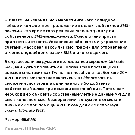
Web-Мастеру
Другие шаблоны
Ultimate SMS скрипт SMS маркетинга
- это солидное,
гибкое и комфортное приложение в целях глобальной
SMS-
рекламы
. Это кроме того решение "все-в-одном" для
собственного
SMS-менеджмента
.
Скрипт
очень просто
применять и ставить. Управление абонентами, управление
счетами, массовая рассылка смс, график для отправления,
отчетность, шаблоны ваших SMS и много еще чего.
В случае, если вы думаете пользоваться
скриптом Ultimate
SMS
, вам нужно получить API шлюза sms у поставщиков
шлюзов sms, таких как Twilio, nexmo, plivo и т.д. Больше 20+
API шлюзов sms заранее включены в
Ultimate sms
. Вы
сможете использовать один из них либо добавить
собственный шлюз при помощи конечной смс. Потом вам
необходимо обновить собственные учетные данные API для
смс в конечном смс. В завершении, вы сумеете отсылать
личные смс при помощи API шлюза для смс используя
скрипт Ultimate SMS
.
Размер:
66.6 Мб
Скачать Ultimate SMS