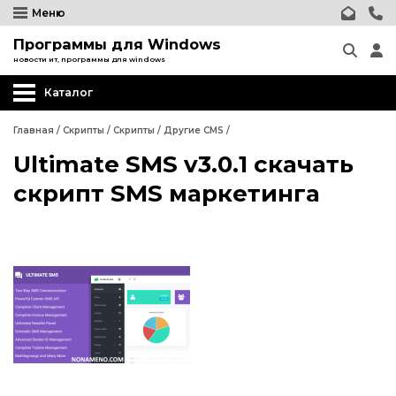
Меню
Программы для Windows
новости ит, программы для windows
Каталог
Главная
/
Скрипты
/
Скрипты
/
Другие CMS
/
Ultimate SMS v3.0.1 скачать
Wordpress
скрипт SMS маркетинга
Joomla
phpBB форум
Другие CMS
Wordpress
Web-Мастеру
Joomla
Другие шаблоны
phpBB форум
Другие CMS