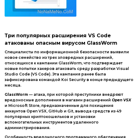
Три популярных расширения VS Code
атакованы опасным вирусом GlassWorm
Специалисты по информационной безопасности выявили
новое семейство из трех зловредных расширений,
относящихся к кампании GlassWorm, что подтверждает
новые попытки хакеров атаковать среду разработки Visual
Studio Code (VS Code). Эта кампания ранее была
зафиксирована командой Koi Security в конце предыдущего
месяца.
GlassWorm
— атака, при которой преступники внедряют
вредоносные дополнения в магазин расширений
Open VSX
и Microsoft Store, предназначенные для похищения
аккаунтов Open VSX, GitHub и Git, вывода средств из 49
популярных криптокошельков и установки
вспомогательных инструментов удаленного
администрирования.
Особенность вредоносного программного обеспечения