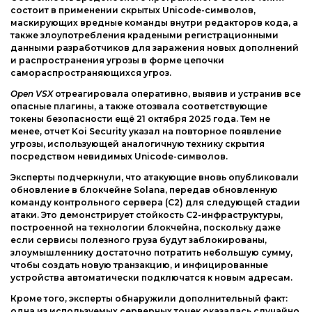
состоит в применении скрытых Unicode-символов,
маскирующих вредные команды внутри редакторов кода, а
также злоупотребления крадеными регистрационными
данными разработчиков для заражения новых дополнений
и распространения угрозы в форме цепочки
самораспространяющихся угроз.
Open VSX
отреагировала оперативно, выявив и устранив все
опасные плагины, а также отозвала соответствующие
токены безопасности ещё 21 октября 2025 года. Тем не
менее, отчет Koi Security указал на повторное появление
угрозы, использующей аналогичную технику скрытия
посредством невидимых Unicode-символов.
Эксперты подчеркнули, что атакующие вновь опубликовали
обновление в блокчейне Solana, передав обновленную
команду контрольного сервера (C2) для следующей стадии
атаки. Это демонстрирует стойкость C2-инфраструктуры,
построенной на технологии блокчейна, поскольку даже
если сервисы полезного груза будут заблокированы,
злоумышленнику достаточно потратить небольшую сумму,
чтобы создать новую транзакцию, и инфицированные
устройства автоматически подключатся к новым адресам.
Кроме того, эксперты обнаружили дополнительный факт:
одна из используемых серверных точек оказалась случайно