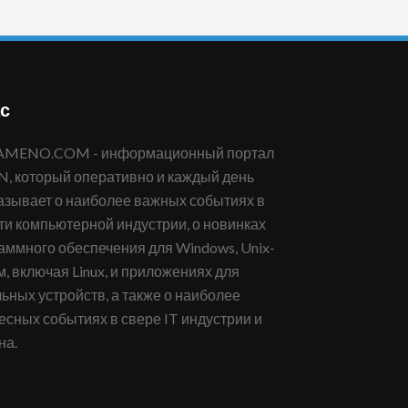
с
 который оперативно и каждый день
азывает о наиболее важных событиях в
ти компьютерной индустрии, о новинках
аммного обеспечения для Windows, Unix-
м, включая Linux, и приложениях для
ьных устройств, а также о наиболее
есных событиях в свере IT индустрии и
на.