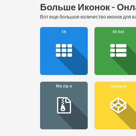
Больше Иконок - Онл
вот еще большое количество иконок для ва
th
th list
file zip o
codepen