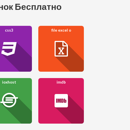
онок Бесплатно
css3
file excel o
ioxhost
imdb