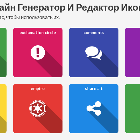
айн Генератор И Редактор Ик
с, чтобы использовать их.
exclamation circle
comments
empire
share alt