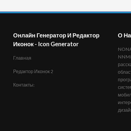
Онлайн Генератор И Редактор
О На
Иконок - Icon Generator
NONAMENO.COM - информационный портал
NNMN,
Главная
расск
Редактор Иконок 2
облас
прогр
Контакты:
систе
мобил
интер
дизай