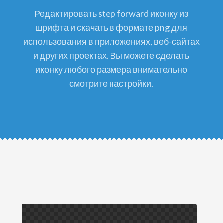
редактировать step forward иконку из
шрифта и скачать в формате png для
использования в приложениях, веб-сайтах
и других проектах. Вы можете сделать
иконку любого размера внимательно
смотрите настройки.