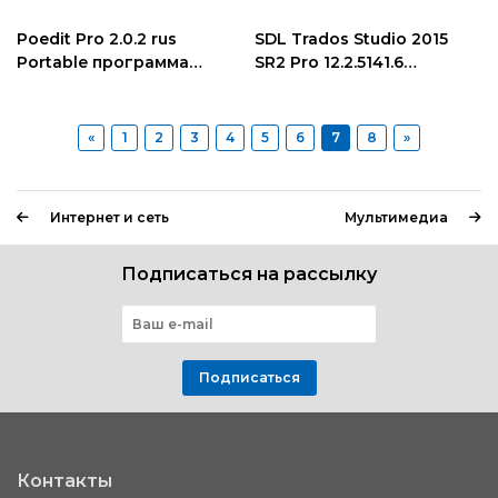
Poedit Pro 2.0.2 rus
SDL Trados Studio 2015
Portable программа
SR2 Pro 12.2.5141.6
перевода веб-ресурсов
выполнение переводов
«
1
2
3
4
5
6
7
8
»
Интернет и сеть
Мультимедиа
Подписаться на рассылку
Подписаться
Контакты