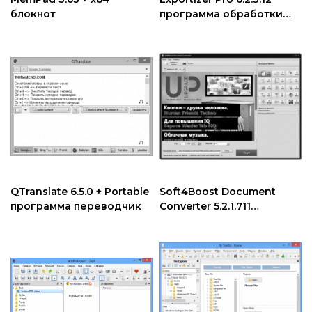
Интернет и сеть
блокнот
программа обработки
Другие ОС
баз данных
Безопасность
Драйвера
Мультимедиа
Игры
Образование
Другие ОС
Драйвера
Игры
QTranslate 6.5.0 + Portable
Soft4Boost Document
программа переводчик
Converter 5.2.1.711
программа
конвертирования
документов