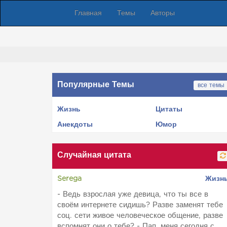
Главная
Темы
Авторы
Популярные Темы
все темы
Жизнь
Цитаты
Анекдоты
Юмор
Случайная цитата
Serega
Жизн
- Ведь взрослая уже девица, что ты все в
своём интернете сидишь? Разве заменят тебе
соц. сети живое человеческое общение, разве
вспомнят они о тебе? - Пап, меня сегодня с