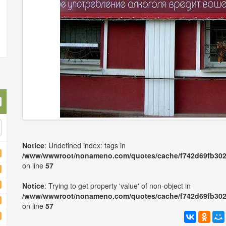
Notice
: Undefined index: tags in
/www/wwwroot/nonameno.com/quotes/cache/f742d69fb3024
on line
57
Notice
: Trying to get property 'value' of non-object in
/www/wwwroot/nonameno.com/quotes/cache/f742d69fb3024
on line
57