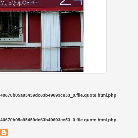
0670b05a95459dc63b49693ce53_0.file.quote.html.php
0670b05a95459dc63b49693ce53_0.file.quote.html.php