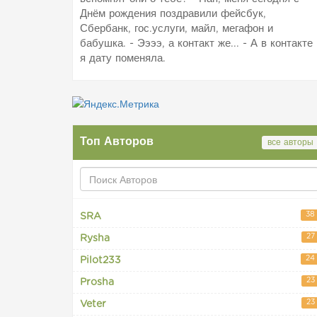
Днём рождения поздравили фейсбук,
Сбербанк, гос.услуги, майл, мегафон и
бабушка. - Ээээ, а контакт же... - А в контакте
я дату поменяла.
Топ Авторов
все авторы
38
SRA
27
Rysha
24
Pilot233
23
Prosha
23
Veter