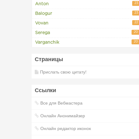
23
Anton
23
Balogur
22
Vovan
20
Serega
20
Varganchik
Страницы
Прислать свою цитату!
Ссылки
Все для Вебмастера
Онлайн Анонимайзер
Онлайн редактор иконок