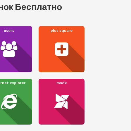
онок Бесплатно
users
plus square
ernet explorer
modx