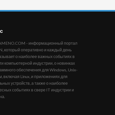
с
 который оперативно и каждый день
азывает о наиболее важных событиях в
ти компьютерной индустрии, о новинках
аммного обеспечения для Windows, Unix-
м, включая Linux, и приложениях для
ьных устройств, а также о наиболее
есных событиях в свере IT индустрии и
на.