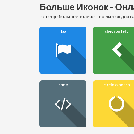
Больше Иконок - Онл
вот еще большое количество иконок для ва
flag
chevron left
code
circle o notch