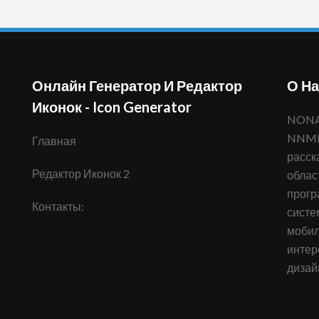
Онлайн Генератор И Редактор
О На
Иконок - Icon Generator
NONAMENO.COM - информационный портал
NNMN,
Главная
расск
Редактор Иконок 2
облас
прогр
Контакты:
систе
мобил
интер
дизай