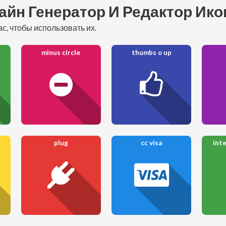
айн Генератор И Редактор Ик
с, чтобы использовать их.
minus circle
thumbs o up
plug
cc visa
int