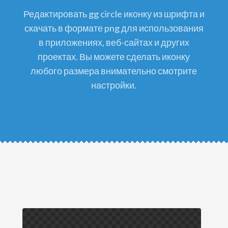
редактировать gg circle иконку из шрифта и
скачать в формате png для использования
в приложениях, веб-сайтах и других
проектах. Вы можете сделать иконку
любого размера внимательно смотрите
настройки.